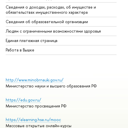
Сведения о доходах, расходах, об имуществе и
Би
обязательствах имущественного характера
Об
Сведения об образовательной организации
Об
Людям с ограниченными возможностями здоровья
Единая платежная страница
Работа в Вышке
http://www.minobrnauki.gov.ru/
Министерство науки и высшего образования РФ
https://edu.gov.ru/
Министерство просвещения РФ
https://elearning.hse.ru/mooc
Массовые открытые онлайн-курсы