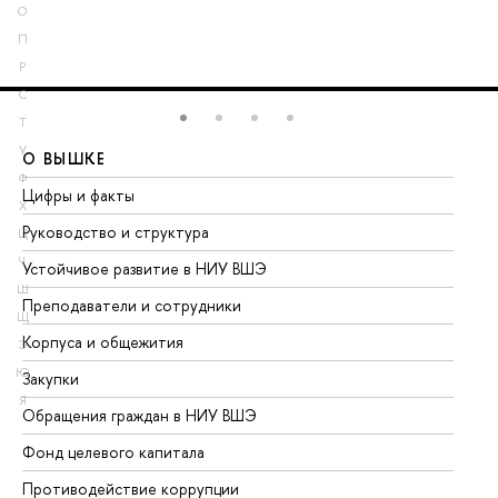
О
П
Р
С
Т
У
О ВЫШКЕ
О
Ф
Цифры и факты
Ли
Х
Руководство и структура
До
Ц
Ч
Устойчивое развитие в НИУ ВШЭ
Ол
Ш
Преподаватели и сотрудники
Пр
Щ
Корпуса и общежития
Вы
Э
Ю
Закупки
Пр
Я
Обращения граждан в НИУ ВШЭ
Ас
Фонд целевого капитала
До
Противодействие коррупции
Це