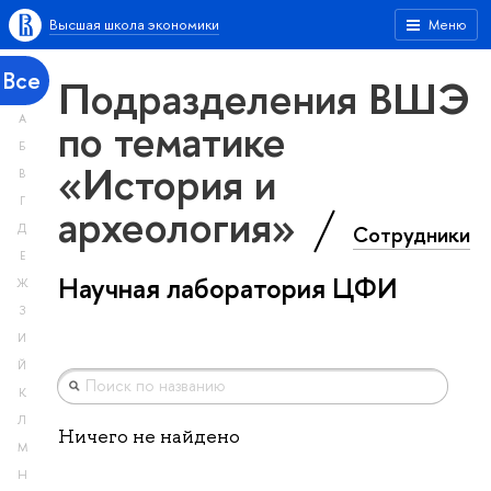
Высшая школа экономики
Меню
Все
Подразделения ВШЭ
А
по тематике
Б
«История и
В
Г
археология»
Сотрудники
Д
Е
Научная лаборатория ЦФИ
Ж
З
И
Й
К
Л
Ничего не найдено
М
Н