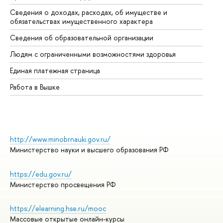
Сведения о доходах, расходах, об имуществе и
Би
обязательствах имущественного характера
Об
Сведения об образовательной организации
Об
Людям с ограниченными возможностями здоровья
Единая платежная страница
Работа в Вышке
http://www.minobrnauki.gov.ru/
Министерство науки и высшего образования РФ
https://edu.gov.ru/
Министерство просвещения РФ
https://elearning.hse.ru/mooc
Массовые открытые онлайн-курсы