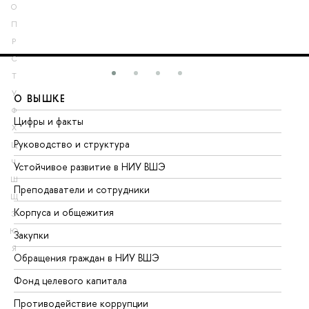
О
П
Р
С
Т
У
О ВЫШКЕ
О
Ф
Цифры и факты
Ли
Х
Руководство и структура
До
Ц
Ч
Устойчивое развитие в НИУ ВШЭ
Ол
Ш
Преподаватели и сотрудники
Пр
Щ
Корпуса и общежития
Вы
Э
Ю
Закупки
Пр
Я
Обращения граждан в НИУ ВШЭ
Ас
Фонд целевого капитала
До
Противодействие коррупции
Це