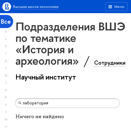
Высшая школа экономики
Меню
Все
Подразделения ВШЭ
А
по тематике
Б
«История и
В
Г
археология»
Сотрудники
Д
Е
Научный институт
Ж
З
И
Й
К
Л
Ничего не найдено
М
Н