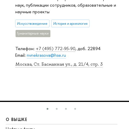
наук, публикации сотрудников, образовательные и
научные проекты
Искусствоведение
История и археология
Гуманитарные науки
Телефон:
+7 (495) 772-95-90
, доб. 22894
Email:
nvnekrasova@hse.ru
Москва, Ст. Басманная ул., д. 21/4, стр. 3
О ВЫШКЕ
О
Цифры и факты
Ли