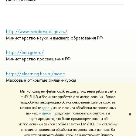
http://www.minobrnauki.gov.ru/
Министерство науки и высшего образования РФ
https://edu.gov.ru/
Министерство просвещения РФ
https://elearning.hse.ru/mooc
Массовые открытые онлайн-курсы
Мы используем файлы cookies для улучшения работы сайта
НИУ ВШЭ и большего удобства его использования. Более
подробную информацию об использовании файлов cookies
© НИУ ВШЭ 1993–2026
Адреса и контакты
можно найти
здесь
, наши правила обработки персональных
Условия использования материалов
данных –
здесь
. Продолжая пользоваться сайтом, вы
✖
подтверждаете, что были проинформированы об
Политика конфиденциальности
использовании файлов cookies сайтом НИУ ВШЭ и согласны
Правила применения рекомендательных технологий в НИУ ВШЭ
с нашими правилами обработки персональных данных. Вы
Карта сайта
можете отключить файлы cookies в настройках Вашего