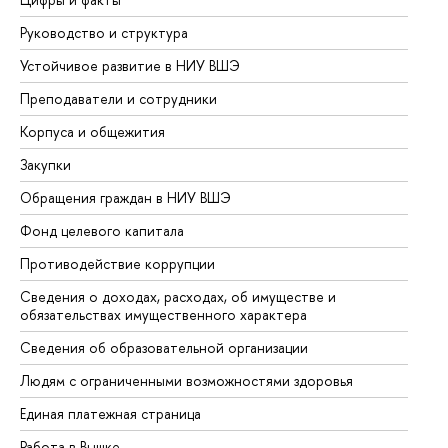
Руководство и структура
До
Устойчивое развитие в НИУ ВШЭ
Ол
Преподаватели и сотрудники
Пр
Корпуса и общежития
Вы
Закупки
Пр
Обращения граждан в НИУ ВШЭ
Ас
Фонд целевого капитала
До
Противодействие коррупции
Це
Сведения о доходах, расходах, об имуществе и
Би
обязательствах имущественного характера
Об
Сведения об образовательной организации
Об
Людям с ограниченными возможностями здоровья
Единая платежная страница
Работа в Вышке