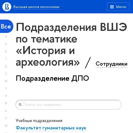
Высшая школа экономики
Меню
Подразделения ВШЭ
Все
по тематике
А
«История и
Б
В
археология»
Г
Сотрудники
Д
Е
Подразделение ДПО
Ж
З
И
Й
К
Л
Учебные подразделения
М
Факультет гуманитарных наук