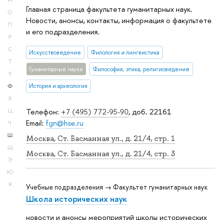
Н
Главная страница факультета гуманитарных наук.
О
Новости, анонсы, контакты, информация о факультете
П
и его подразделения.
Р
С
Искусствоведение
Филология и лингвистика
Т
Гуманитарные науки
Философия, этика, религиоведение
У
История и археология
Ф
Х
Телефон:
+7 (495) 772-95-90
, доб. 22161
Ц
Email:
fgn@hse.ru
Ч
Ш
Москва, Ст. Басманная ул., д. 21/4, стр. 1
Щ
Москва, Ст. Басманная ул., д. 21/4, стр. 3
Э
Ю
Я
Учебные подразделения → Факультет гуманитарных наук
Школа исторических наук
новости и анонсы мероприятий школы исторических