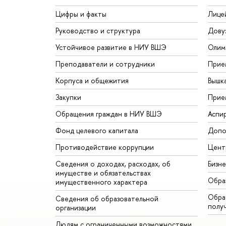
Цифры и факты
Лице
Руководство и структура
Дову
Устойчивое развитие в НИУ ВШЭ
Олим
Преподаватели и сотрудники
Прие
Корпуса и общежития
Вышк
Закупки
Прие
Обращения граждан в НИУ ВШЭ
Аспи
Фонд целевого капитала
Допо
Противодействие коррупции
Цент
Сведения о доходах, расходах, об
Бизн
имуществе и обязательствах
Обра
имущественного характера
Обрат
Сведения об образовательной
полу
организации
Людям с ограниченными возможностями