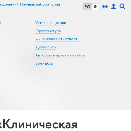
азделений: Научная лаборатория
РУС
EN
и
Устав и лицензии
Оргструктура
Финансовая отчетность
Документы
Авторские права и патенты
Брендбук
«Клиническая