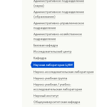
Административное подразделение
(наука)
Административное подразделение
(образование)
Административно-управленческое
подразделение
Административно-хозяйственное
подразделение
Базовая кафедра
Исследовательский центр
Кафедра
Научная лаборатория ЦФИ
Научно-исследовательская лаборатория
Научно-учебная группа
Научно-учебная / учебно-
исследовательская лаборатория
Научный институт
Общеуниверситетская кафедра