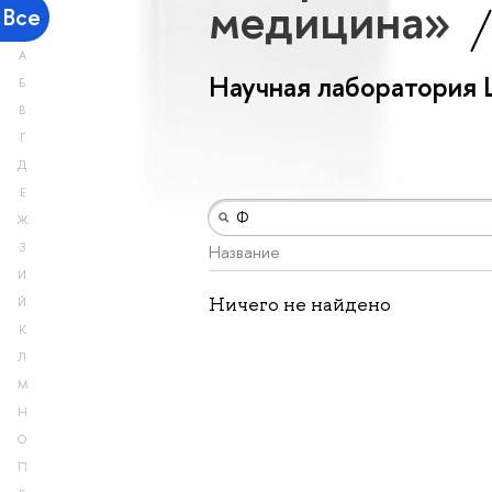
медицина»
Все
А
Научная лаборатория
Б
В
Г
Д
Е
Ж
З
Название
И
Ничего не найдено
Й
К
Л
М
Н
О
П