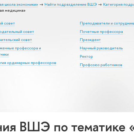
ая школа экономики»
Найти подразделение ВШЭ
Категория подр
ая медицина»
ый совет
Преподаватели и сотрудник
юдательный совет
Почетные профессора
ительский совет
Президент
уженные профессора и
Научный руководитель
тники
Ректор
егия ординарных профессоров
Профсоюз работников
ия ВШЭ по тематике 