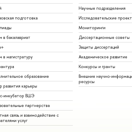
й
Научные подразделения
зовская подготовка
Исследовательские проек
пиады
Мониторинги
м в бакалавриат
Диссертационные советы
а+
Защиты диссертаций
м в магистратуру
Академическое развитие
рантура
Конкурсы и гранты
лнительное образование
Внешние научно-информац
ресурсы
р развития карьеры
ес-инкубатор ВШЭ
зовательные партнерства
ная связь и взаимодействие с
чателями услуг