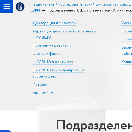
Национальный исследовательский университет «Высш
ЦФИ
Подразделения ВШЭ по тематике «Клиническ
Декларация ценностей
Учен
Хартия (кодекс этики) работников
Набл
НИУ ВШЭ
Попеч
Программа развития
Засл
Цифры и факты
рабо
НИУ ВШЭ в рейтингах
Колл
НИУ ВШЭ в международных
ассоциациях
История
Мы помним
Подразделен