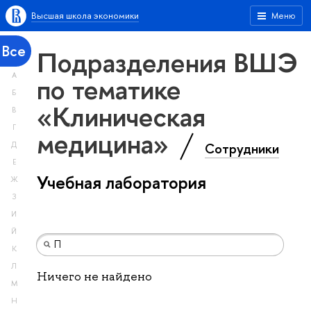
Высшая школа экономики
Меню
Все
Подразделения ВШЭ
А
по тематике
Б
«Клиническая
В
Г
медицина»
Сотрудники
Д
Е
Учебная лаборатория
Ж
З
И
Й
К
Л
Ничего не найдено
М
Н