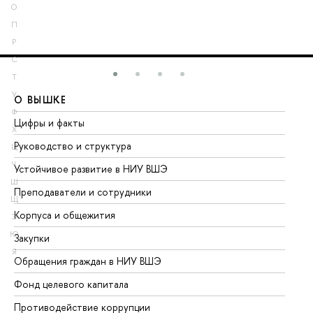
О
П
Р
С
Т
У
О ВЫШКЕ
О
Ф
Цифры и факты
Ли
Х
Руководство и структура
До
Ц
Ч
Устойчивое развитие в НИУ ВШЭ
Ол
Ш
Преподаватели и сотрудники
Пр
Щ
Корпуса и общежития
Вы
Э
Ю
Закупки
Пр
Я
Обращения граждан в НИУ ВШЭ
Ас
Фонд целевого капитала
До
Противодействие коррупции
Це