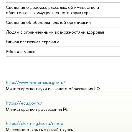
Сведения о доходах, расходах, об имуществе и
Би
обязательствах имущественного характера
Об
Сведения об образовательной организации
Об
Людям с ограниченными возможностями здоровья
Единая платежная страница
Работа в Вышке
http://www.minobrnauki.gov.ru/
Министерство науки и высшего образования РФ
https://edu.gov.ru/
Министерство просвещения РФ
https://elearning.hse.ru/mooc
Массовые открытые онлайн-курсы