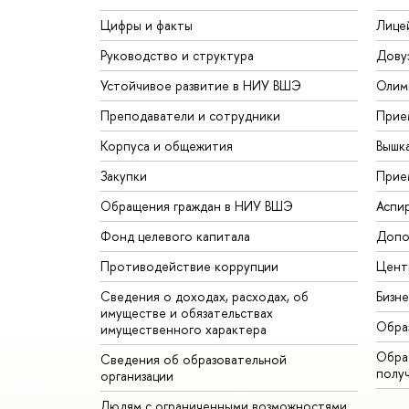
Цифры и факты
Лице
Руководство и структура
Дову
Устойчивое развитие в НИУ ВШЭ
Олим
Преподаватели и сотрудники
Прие
Корпуса и общежития
Вышк
Закупки
Прие
Обращения граждан в НИУ ВШЭ
Аспи
Фонд целевого капитала
Допо
Противодействие коррупции
Цент
Сведения о доходах, расходах, об
Бизн
имуществе и обязательствах
Обра
имущественного характера
Обрат
Сведения об образовательной
полу
организации
Людям с ограниченными возможностями