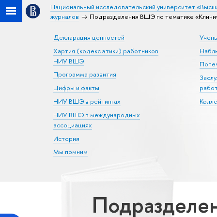
Национальный исследовательский университет «Высш
журналов
Подразделения ВШЭ по тематике «Клини
Декларация ценностей
Учен
Хартия (кодекс этики) работников
Набл
НИУ ВШЭ
Попеч
Программа развития
Засл
Цифры и факты
рабо
НИУ ВШЭ в рейтингах
Колл
НИУ ВШЭ в международных
ассоциациях
История
Мы помним
Подразделен