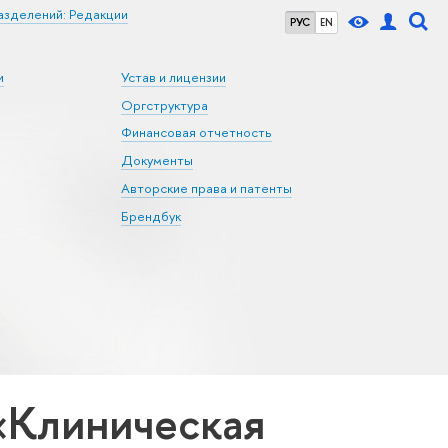
азделений: Редакции
РУС
EN
и
Устав и лицензии
Оргструктура
Финансовая отчетность
Документы
Авторские права и патенты
Брендбук
«Клиническая