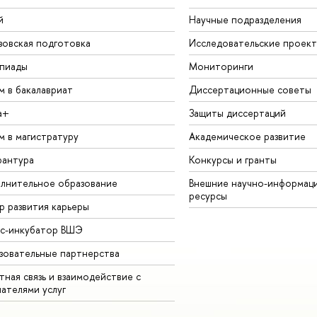
й
Научные подразделения
зовская подготовка
Исследовательские проек
пиады
Мониторинги
м в бакалавриат
Диссертационные советы
а+
Защиты диссертаций
м в магистратуру
Академическое развитие
рантура
Конкурсы и гранты
лнительное образование
Внешние научно-информац
ресурсы
р развития карьеры
ес-инкубатор ВШЭ
зовательные партнерства
ная связь и взаимодействие с
чателями услуг