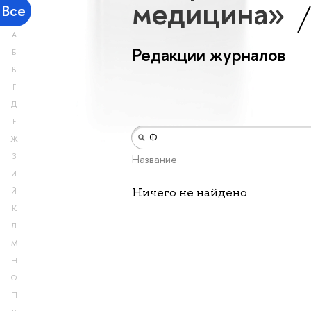
медицина»
Все
А
Редакции журналов
Б
В
Г
Д
Е
Ж
З
Название
И
Ничего не найдено
Й
К
Л
М
Н
О
П