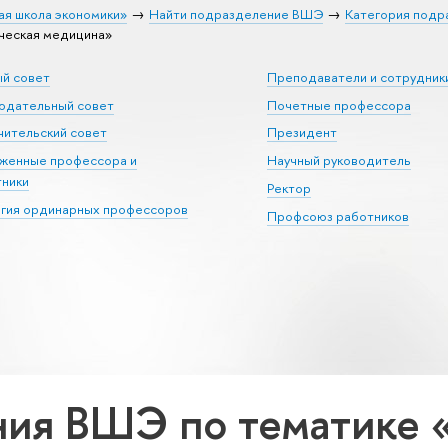
ая школа экономики»
Найти подразделение ВШЭ
Категория подр
ческая медицина»
ый совет
Преподаватели и сотрудник
юдательный совет
Почетные профессора
ительский совет
Президент
уженные профессора и
Научный руководитель
тники
Ректор
егия ординарных профессоров
Профсоюз работников
ия ВШЭ по тематике 