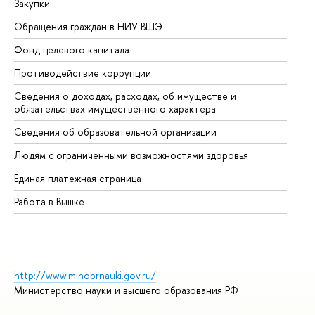
Закупки
Пр
Обращения граждан в НИУ ВШЭ
Ас
Фонд целевого капитала
До
Противодействие коррупции
Це
Сведения о доходах, расходах, об имуществе и
Би
обязательствах имущественного характера
Об
Сведения об образовательной организации
Об
Людям с ограниченными возможностями здоровья
Единая платежная страница
Работа в Вышке
http://www.minobrnauki.gov.ru/
Министерство науки и высшего образования РФ