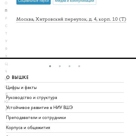
Социальные науки
Медиа и коммуникации
О
П
Москва, Хитровский переулок, д. 4, корп. 10 (Т)
Р
С
Т
У
Ф
Х
Ц
Ч
О ВЫШКЕ
О
Ш
Цифры и факты
Ли
Щ
Э
Руководство и структура
До
Ю
Устойчивое развитие в НИУ ВШЭ
Ол
Я
Преподаватели и сотрудники
Пр
Корпуса и общежития
Вы