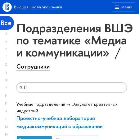
Высшая школа экономики
Меню
Все
Подразделения ВШЭ
А
по тематике «Медиа
Б
и коммуникации»
В
Г
Сотрудники
Д
Е
Ж
З
И
Й
Учебные подразделения → Факультет креативных
индустрий
К
Проектно-учебная лаборатория
Л
медиакоммуникаций в образовании
М
Н