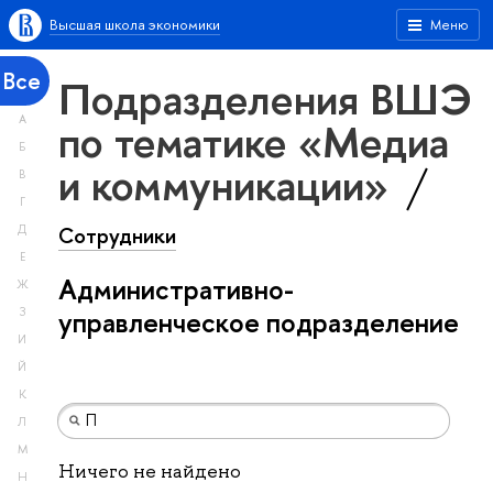
Высшая школа экономики
Меню
Все
Подразделения ВШЭ
А
по тематике «Медиа
Б
и коммуникации»
В
Г
Сотрудники
Д
Е
Административно-
Ж
З
управленческое подразделение
И
Й
К
Л
М
Ничего не найдено
Н