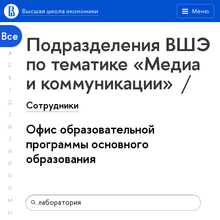
Высшая школа экономики
Меню
Все
Подразделения ВШЭ
А
по тематике «Медиа
Б
и коммуникации»
В
Г
Сотрудники
Д
Е
Офис образовательной
Ж
З
программы основного
И
образования
Й
К
Л
М
Н