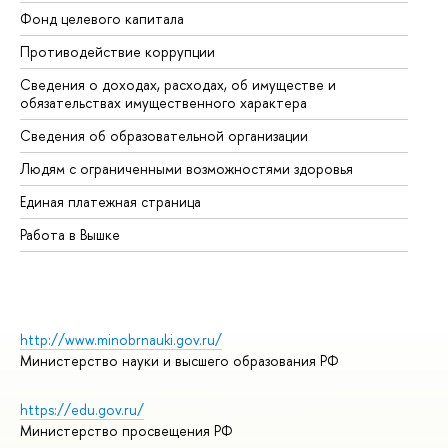
Фонд целевого капитала
До
Противодействие коррупции
Це
Сведения о доходах, расходах, об имуществе и
Би
обязательствах имущественного характера
Об
Сведения об образовательной организации
Об
Людям с ограниченными возможностями здоровья
Единая платежная страница
Работа в Вышке
http://www.minobrnauki.gov.ru/
Министерство науки и высшего образования РФ
https://edu.gov.ru/
Министерство просвещения РФ