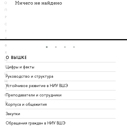
Ничего не найдено
О
П
Р
С
Т
У
Ф
Х
О ВЫШКЕ
О
Ц
Цифры и факты
Ли
Ч
Ш
Руководство и структура
До
Щ
Устойчивое развитие в НИУ ВШЭ
Ол
Э
Преподаватели и сотрудники
Пр
Ю
Я
Корпуса и общежития
Вы
Закупки
Пр
Обращения граждан в НИУ ВШЭ
Ас