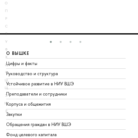
О
П
Р
С
Т
У
Ф
О ВЫШКЕ
О
Х
Цифры и факты
Ли
Ц
Ч
Руководство и структура
До
Ш
Устойчивое развитие в НИУ ВШЭ
Ол
Щ
Преподаватели и сотрудники
Пр
Э
Ю
Корпуса и общежития
Вы
Я
Закупки
Пр
Обращения граждан в НИУ ВШЭ
Ас
Фонд целевого капитала
До