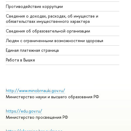
Противодействие коррупции
Це
Сведения о доходах, расходах, об имуществе и
Би
обязательствах имущественного характера
Об
Сведения об образовательной организации
Об
Людям с ограниченными возможностями здоровья
Единая платежная страница
Работа в Вышке
http://www.minobrnauki.gov.ru/
Министерство науки и высшего образования РФ
https://edu.gov.ru/
Министерство просвещения РФ