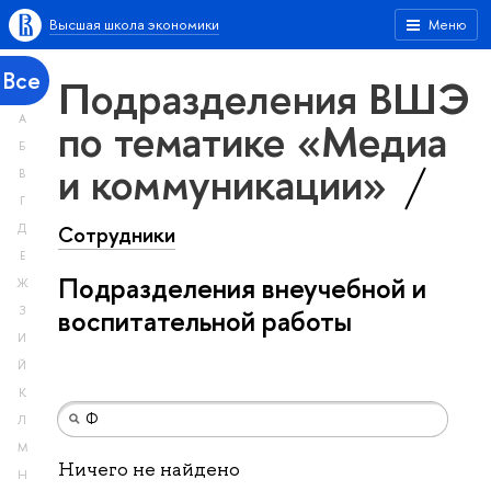
Высшая школа экономики
Меню
Все
Подразделения ВШЭ
А
по тематике «Медиа
Б
и коммуникации»
В
Г
Сотрудники
Д
Е
Подразделения внеучебной и
Ж
З
воспитательной работы
И
Й
К
Л
М
Ничего не найдено
Н