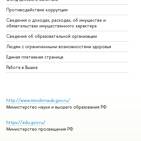
Противодействие коррупции
Це
Сведения о доходах, расходах, об имуществе и
Би
обязательствах имущественного характера
Об
Сведения об образовательной организации
Об
Людям с ограниченными возможностями здоровья
Единая платежная страница
Работа в Вышке
http://www.minobrnauki.gov.ru/
Министерство науки и высшего образования РФ
https://edu.gov.ru/
Министерство просвещения РФ