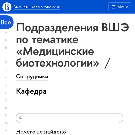
Высшая школа экономики
Меню
Все
Подразделения ВШЭ
А
по тематике
Б
«Медицинские
В
Г
биотехнологии»
Д
Е
Сотрудники
Ж
З
Кафедра
И
Й
К
Л
М
Н
Ничего не найдено