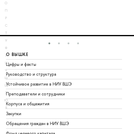
О
П
Р
С
Т
У
Ф
О ВЫШКЕ
О
Х
Ц
Цифры и факты
Ли
Ч
Руководство и структура
До
Ш
Устойчивое развитие в НИУ ВШЭ
Ол
Щ
Э
Преподаватели и сотрудники
Пр
Ю
Корпуса и общежития
Вы
Я
Закупки
Пр
Обращения граждан в НИУ ВШЭ
Ас
Фонд целевого капитала
До