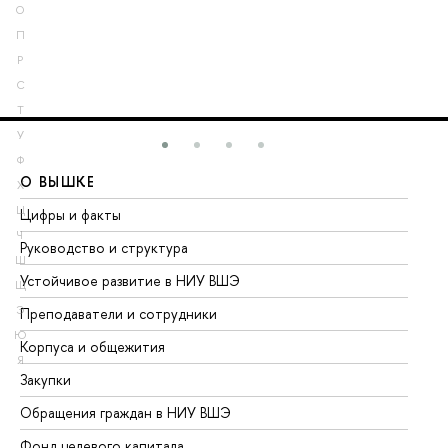
О
П
Р
С
Т
У
Ф
О ВЫШКЕ
О
Х
Ц
Цифры и факты
Ли
Ч
Руководство и структура
До
Ш
Устойчивое развитие в НИУ ВШЭ
Ол
Щ
Э
Преподаватели и сотрудники
Пр
Ю
Корпуса и общежития
Вы
Я
Закупки
Пр
Обращения граждан в НИУ ВШЭ
Ас
Фонд целевого капитала
До