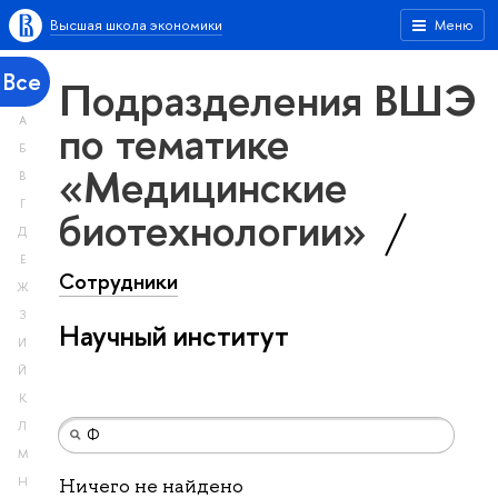
Высшая школа экономики
Меню
Все
Подразделения ВШЭ
А
по тематике
Б
«Медицинские
В
Г
биотехнологии»
Д
Е
Сотрудники
Ж
З
Научный институт
И
Й
К
Л
М
Н
Ничего не найдено