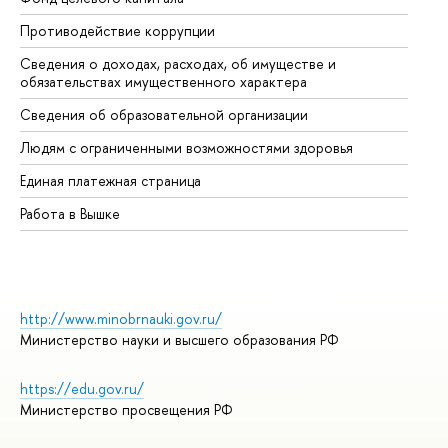
Противодействие коррупции
Це
Сведения о доходах, расходах, об имуществе и
Би
обязательствах имущественного характера
Об
Сведения об образовательной организации
Об
Людям с ограниченными возможностями здоровья
Единая платежная страница
Работа в Вышке
http://www.minobrnauki.gov.ru/
Министерство науки и высшего образования РФ
https://edu.gov.ru/
Министерство просвещения РФ