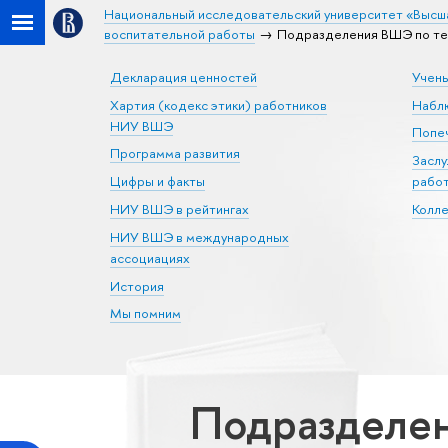
Национальный исследовательский университет «Высш
воспитательной работы
Подразделения ВШЭ по те
Декларация ценностей
Учен
Хартия (кодекс этики) работников
Набл
НИУ ВШЭ
Попеч
Программа развития
Засл
Цифры и факты
рабо
НИУ ВШЭ в рейтингах
Колл
НИУ ВШЭ в международных
ассоциациях
История
Мы помним
Подразделе