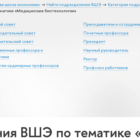
ая школа экономики»
Найти подразделение ВШЭ
Категория подр
матике «Медицинские биотехнологии»
ый совет
Преподаватели и сотрудник
юдательный совет
Почетные профессора
ительский совет
Президент
уженные профессора и
Научный руководитель
тники
Ректор
егия ординарных профессоров
Профсоюз работников
ния ВШЭ по тематике