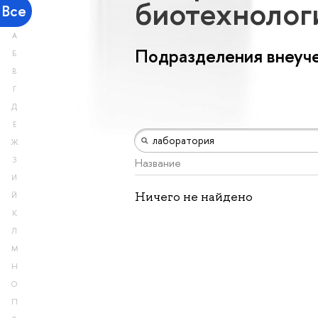
биотехноло
Все
А
Подразделения внеуче
Б
В
Г
Д
Е
Ж
З
Название
И
Ничего не найдено
Й
К
Л
М
Н
О
П