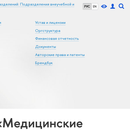
азделений: Подразделения внеучебной и
РУС
EN
и
Устав и лицензии
Оргструктура
Финансовая отчетность
Документы
Авторские права и патенты
Брендбук
 «Медицинские