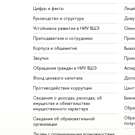
Цифры и факты
Лице
Руководство и структура
Дову
Устойчивое развитие в НИУ ВШЭ
Олим
Преподаватели и сотрудники
Прие
Корпуса и общежития
Вышк
Закупки
Прие
Обращения граждан в НИУ ВШЭ
Аспи
Фонд целевого капитала
Допо
Противодействие коррупции
Цент
Сведения о доходах, расходах, об
Бизн
имуществе и обязательствах
Обра
имущественного характера
Обрат
Сведения об образовательной
полу
организации
Людям с ограниченными возможностями