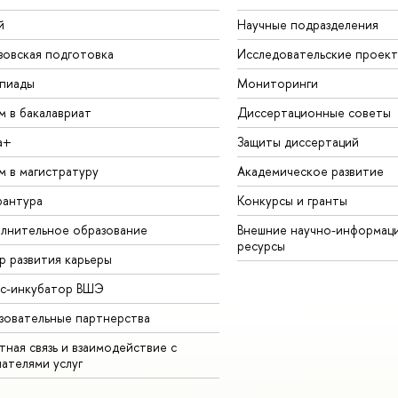
й
Научные подразделения
зовская подготовка
Исследовательские проек
пиады
Мониторинги
м в бакалавриат
Диссертационные советы
а+
Защиты диссертаций
м в магистратуру
Академическое развитие
рантура
Конкурсы и гранты
лнительное образование
Внешние научно-информац
ресурсы
р развития карьеры
ес-инкубатор ВШЭ
зовательные партнерства
ная связь и взаимодействие с
чателями услуг