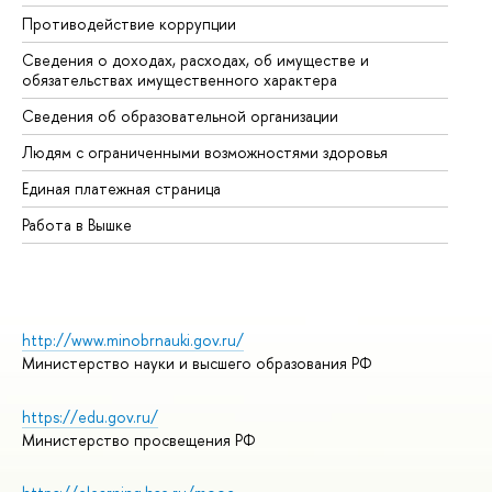
Противодействие коррупции
Це
Сведения о доходах, расходах, об имуществе и
Би
обязательствах имущественного характера
Об
Сведения об образовательной организации
Об
Людям с ограниченными возможностями здоровья
Единая платежная страница
Работа в Вышке
http://www.minobrnauki.gov.ru/
Министерство науки и высшего образования РФ
https://edu.gov.ru/
Министерство просвещения РФ