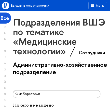
Высшая школа экономики
Меню
Все
Подразделения ВШЭ
А
по тематике
Б
«Медицинские
В
Г
технологии»
Сотрудники
Д
Е
Административно-хозяйственное
Ж
З
подразделение
И
Й
К
Л
М
Ничего не найдено
Н