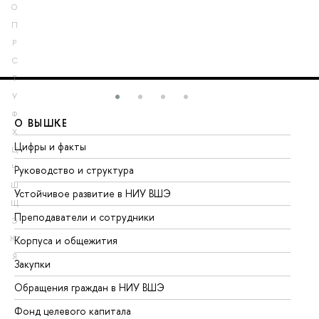
О
П
Р
С
Т
У
Ф
О ВЫШКЕ
О
Х
Цифры и факты
Ли
Ц
Ч
Руководство и структура
До
Ш
Устойчивое развитие в НИУ ВШЭ
Ол
Щ
Преподаватели и сотрудники
Пр
Э
Ю
Корпуса и общежития
Вы
Я
Закупки
Пр
Обращения граждан в НИУ ВШЭ
Ас
Фонд целевого капитала
До