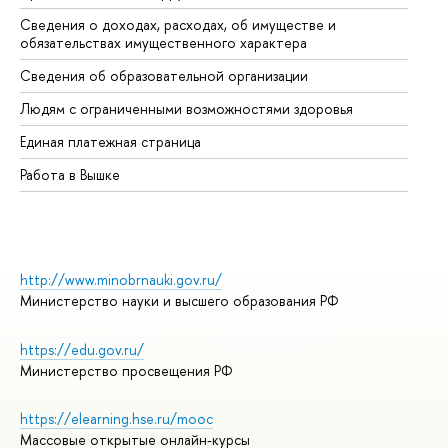
Сведения о доходах, расходах, об имуществе и
Би
обязательствах имущественного характера
Об
Сведения об образовательной организации
Об
Людям с ограниченными возможностями здоровья
Единая платежная страница
Работа в Вышке
http://www.minobrnauki.gov.ru/
Министерство науки и высшего образования РФ
https://edu.gov.ru/
Министерство просвещения РФ
https://elearning.hse.ru/mooc
Массовые открытые онлайн-курсы