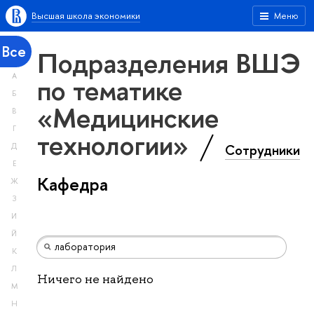
Высшая школа экономики
Меню
Все
Подразделения ВШЭ
А
по тематике
Б
«Медицинские
В
Г
технологии»
Сотрудники
Д
Е
Кафедра
Ж
З
И
Й
К
Л
Ничего не найдено
М
Н