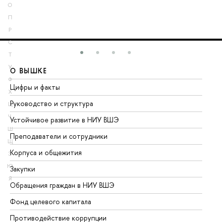
О
П
Р
С
Т
У
О ВЫШКЕ
О
Ф
Цифры и факты
Ли
Х
Руководство и структура
До
Ц
Ч
Устойчивое развитие в НИУ ВШЭ
Ол
Ш
Преподаватели и сотрудники
Пр
Щ
Корпуса и общежития
Вы
Э
Ю
Закупки
Пр
Я
Обращения граждан в НИУ ВШЭ
Ас
Фонд целевого капитала
До
Противодействие коррупции
Це