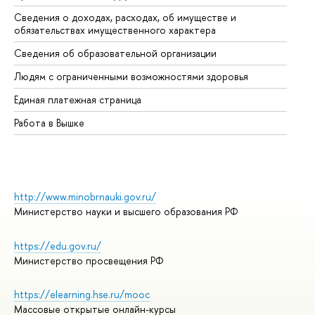
Сведения о доходах, расходах, об имуществе и
Би
обязательствах имущественного характера
Об
Сведения об образовательной организации
Об
Людям с ограниченными возможностями здоровья
Единая платежная страница
Работа в Вышке
http://www.minobrnauki.gov.ru/
Министерство науки и высшего образования РФ
https://edu.gov.ru/
Министерство просвещения РФ
https://elearning.hse.ru/mooc
Массовые открытые онлайн-курсы