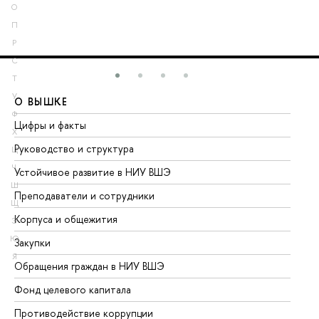
О
П
Р
С
Т
У
О ВЫШКЕ
О
Ф
Цифры и факты
Ли
Х
Руководство и структура
До
Ц
Ч
Устойчивое развитие в НИУ ВШЭ
Ол
Ш
Преподаватели и сотрудники
Пр
Щ
Корпуса и общежития
Вы
Э
Ю
Закупки
Пр
Я
Обращения граждан в НИУ ВШЭ
Ас
Фонд целевого капитала
До
Противодействие коррупции
Це