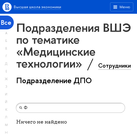
Высшая школа экономики
Меню
Все
Подразделения ВШЭ
А
по тематике
Б
«Медицинские
В
Г
технологии»
Сотрудники
Д
Е
Подразделение ДПО
Ж
З
И
Й
К
Л
Ничего не найдено
М
Н