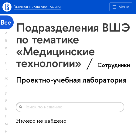
Высшая школа экономики
Меню
Все
Подразделения ВШЭ
А
по тематике
Б
«Медицинские
В
Г
технологии»
Сотрудники
Д
Е
Проектно-учебная лаборатория
Ж
З
И
Й
К
Л
Ничего не найдено
М
Н