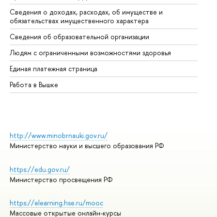
Сведения о доходах, расходах, об имуществе и
Би
обязательствах имущественного характера
Об
Сведения об образовательной организации
Об
Людям с ограниченными возможностями здоровья
Единая платежная страница
Работа в Вышке
http://www.minobrnauki.gov.ru/
Министерство науки и высшего образования РФ
https://edu.gov.ru/
Министерство просвещения РФ
https://elearning.hse.ru/mooc
Массовые открытые онлайн-курсы