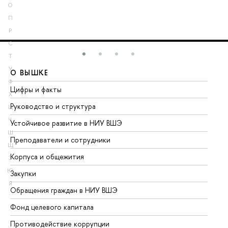
О
П
Р
С
Т
У
О ВЫШКЕ
О
Ф
Цифры и факты
Ли
Х
Руководство и структура
До
Ц
Ч
Устойчивое развитие в НИУ ВШЭ
Ол
Ш
Преподаватели и сотрудники
Пр
Щ
Корпуса и общежития
Вы
Э
Ю
Закупки
Пр
Я
Обращения граждан в НИУ ВШЭ
Ас
Фонд целевого капитала
До
Противодействие коррупции
Це