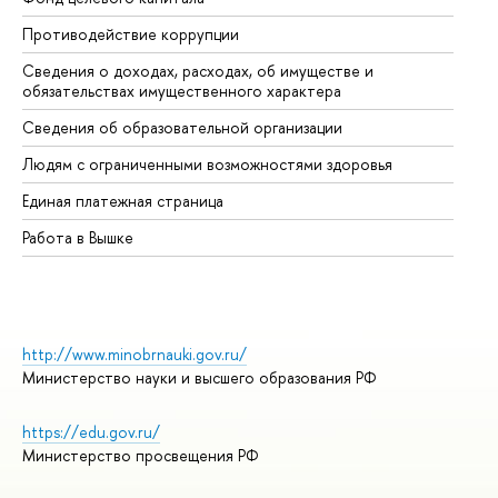
Противодействие коррупции
Це
Сведения о доходах, расходах, об имуществе и
Би
обязательствах имущественного характера
Об
Сведения об образовательной организации
Об
Людям с ограниченными возможностями здоровья
Единая платежная страница
Работа в Вышке
http://www.minobrnauki.gov.ru/
Министерство науки и высшего образования РФ
https://edu.gov.ru/
Министерство просвещения РФ