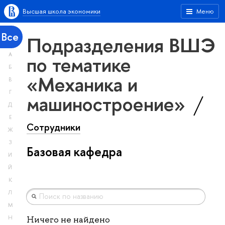
Высшая школа экономики
Меню
Все
Подразделения ВШЭ
А
по тематике
Б
«Механика и
В
Г
машиностроение»
Д
Е
Сотрудники
Ж
З
Базовая кафедра
И
Й
К
Л
М
Н
Ничего не найдено