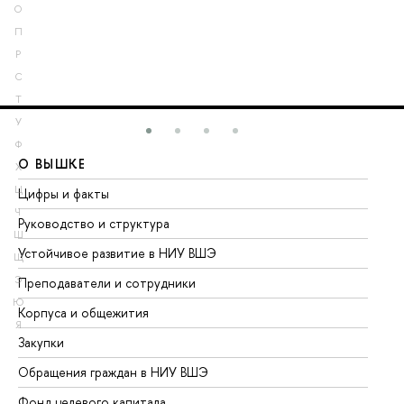
О
П
Р
С
Т
У
Ф
О ВЫШКЕ
О
Х
Ц
Цифры и факты
Ли
Ч
Руководство и структура
До
Ш
Устойчивое развитие в НИУ ВШЭ
Ол
Щ
Э
Преподаватели и сотрудники
Пр
Ю
Корпуса и общежития
Вы
Я
Закупки
Пр
Обращения граждан в НИУ ВШЭ
Ас
Фонд целевого капитала
До