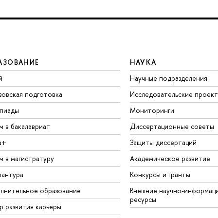
АЗОВАНИЕ
НАУКА
й
Научные подразделения
зовская подготовка
Исследовательские проек
пиады
Мониторинги
м в бакалавриат
Диссертационные советы
а+
Защиты диссертаций
м в магистратуру
Академическое развитие
рантура
Конкурсы и гранты
лнительное образование
Внешние научно-информац
ресурсы
р развития карьеры