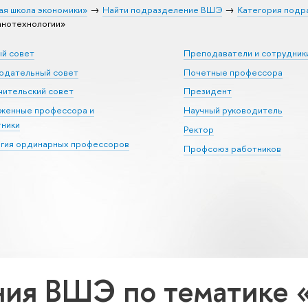
ая школа экономики»
Найти подразделение ВШЭ
Категория подр
анотехнологии»
ый совет
Преподаватели и сотрудник
юдательный совет
Почетные профессора
ительский совет
Президент
уженные профессора и
Научный руководитель
тники
Ректор
егия ординарных профессоров
Профсоюз работников
ия ВШЭ по тематике 