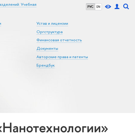
азделений: Учебная
РУС
EN
и
Устав и лицензии
Оргструктура
Финансовая отчетность
Документы
Авторские права и патенты
Брендбук
«Нанотехнологии»