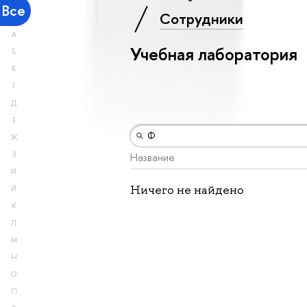
Все
Сотрудники
А
Учебная лаборатория
Б
В
Г
Д
Е
Ж
З
Название
И
Ничего не найдено
Й
К
Л
М
Н
О
П