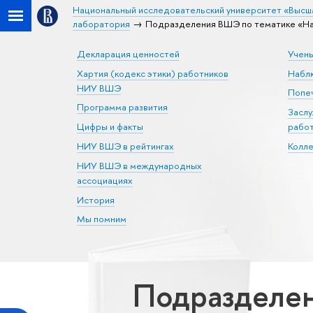
Национальный исследовательский университет «Высш
лаборатория
Подразделения ВШЭ по тематике «Н
Декларация ценностей
Учен
Хартия (кодекс этики) работников
Набл
НИУ ВШЭ
Попеч
Программа развития
Засл
Цифры и факты
рабо
НИУ ВШЭ в рейтингах
Колл
НИУ ВШЭ в международных
ассоциациях
История
Мы помним
Подразделен