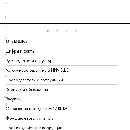
О
П
Р
С
Т
У
О ВЫШКЕ
О
Ф
Цифры и факты
Ли
Х
Руководство и структура
До
Ц
Ч
Устойчивое развитие в НИУ ВШЭ
Ол
Ш
Преподаватели и сотрудники
Пр
Щ
Корпуса и общежития
Вы
Э
Ю
Закупки
Пр
Я
Обращения граждан в НИУ ВШЭ
Ас
Фонд целевого капитала
До
Противодействие коррупции
Це