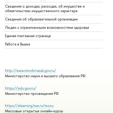
Сведения о доходах, расходах, об имуществе и
Би
обязательствах имущественного характера
Об
Сведения об образовательной организации
Об
Людям с ограниченными возможностями здоровья
Единая платежная страница
Работа в Вышке
http://www.minobrnauki.gov.ru/
Министерство науки и высшего образования РФ
https://edu.gov.ru/
Министерство просвещения РФ
https://elearning.hse.ru/mooc
Массовые открытые онлайн-курсы