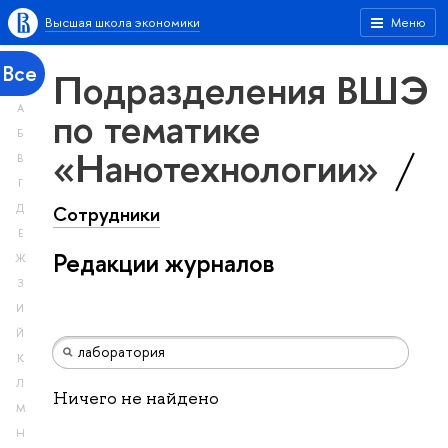
Высшая школа экономики
Меню
Все
Подразделения ВШЭ
А
по тематике
Б
«Нанотехнологии»
В
Г
Сотрудники
Д
Е
Редакции журналов
Ж
З
И
Й
К
Л
Ничего не найдено
М
Н