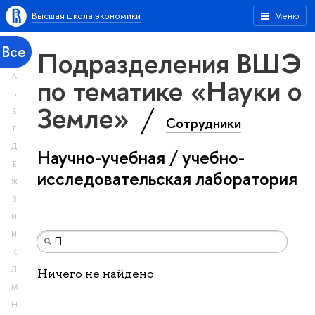
Высшая школа экономики
Меню
Все
Подразделения ВШЭ
А
по тематике «Науки о
Б
Земле»
В
Сотрудники
Г
Д
Научно-учебная / учебно-
Е
исследовательская лаборатория
Ж
З
И
Й
К
Л
Ничего не найдено
М
Н