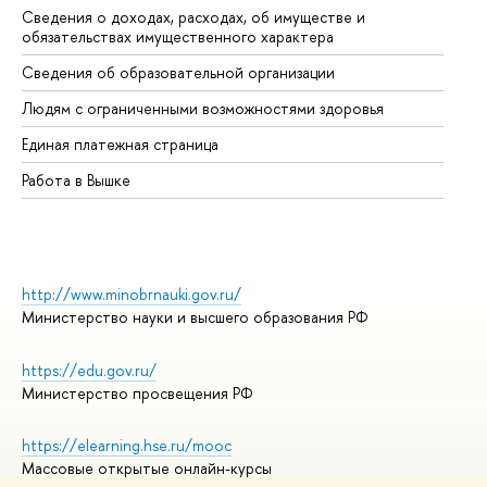
Сведения о доходах, расходах, об имуществе и
Би
обязательствах имущественного характера
Об
Сведения об образовательной организации
Об
Людям с ограниченными возможностями здоровья
Единая платежная страница
Работа в Вышке
http://www.minobrnauki.gov.ru/
Министерство науки и высшего образования РФ
https://edu.gov.ru/
Министерство просвещения РФ
https://elearning.hse.ru/mooc
Массовые открытые онлайн-курсы