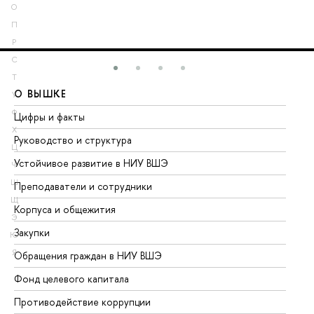
О
П
Р
С
Т
О ВЫШКЕ
О
У
Ф
Цифры и факты
Ли
Х
Руководство и структура
До
Ц
Устойчивое развитие в НИУ ВШЭ
Ол
Ч
Ш
Преподаватели и сотрудники
Пр
Щ
Корпуса и общежития
Вы
Э
Закупки
Пр
Ю
Я
Обращения граждан в НИУ ВШЭ
Ас
Фонд целевого капитала
До
Противодействие коррупции
Це