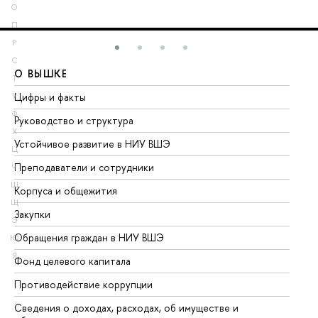
О
П
Р
С
О ВЫШКЕ
О
Т
Цифры и факты
Ли
У
Ф
Руководство и структура
До
Х
Устойчивое развитие в НИУ ВШЭ
Ол
Ц
Преподаватели и сотрудники
Пр
Ч
Ш
Корпуса и общежития
Вы
Щ
Закупки
Пр
Э
Обращения граждан в НИУ ВШЭ
Ас
Ю
Я
Фонд целевого капитала
До
Противодействие коррупции
Це
Сведения о доходах, расходах, об имуществе и
Би