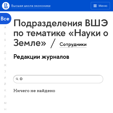
Высшая школа экономики
Меню
Все
Подразделения ВШЭ
А
по тематике «Науки о
Б
Земле»
В
Сотрудники
Г
Д
Редакции журналов
Е
Ж
З
И
Й
Ничего не найдено
К
Л
М
Н