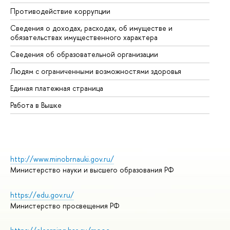
Противодействие коррупции
Це
Сведения о доходах, расходах, об имуществе и
Би
обязательствах имущественного характера
Об
Сведения об образовательной организации
Об
Людям с ограниченными возможностями здоровья
Единая платежная страница
Работа в Вышке
http://www.minobrnauki.gov.ru/
Министерство науки и высшего образования РФ
https://edu.gov.ru/
Министерство просвещения РФ