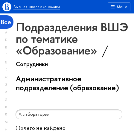
Высшая школа экономики
Меню
Все
Подразделения ВШЭ
А
по тематике
Б
«Образование»
В
Г
Сотрудники
Д
Е
Административное
Ж
З
подразделение (образование)
И
Й
К
Л
М
Ничего не найдено
Н