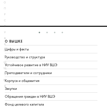
О
П
Р
С
Т
У
Ф
О ВЫШКЕ
О
Х
Цифры и факты
Ли
Ц
Ч
Руководство и структура
До
Ш
Устойчивое развитие в НИУ ВШЭ
Ол
Щ
Преподаватели и сотрудники
Пр
Э
Ю
Корпуса и общежития
Вы
Я
Закупки
Пр
Обращения граждан в НИУ ВШЭ
Ас
Фонд целевого капитала
До