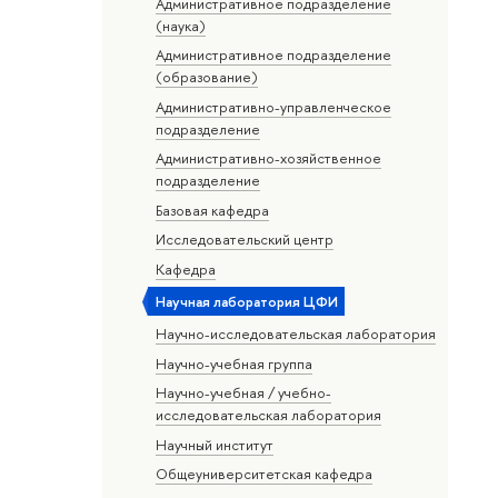
Административное подразделение
(наука)
Административное подразделение
(образование)
Административно-управленческое
подразделение
Административно-хозяйственное
подразделение
Базовая кафедра
Исследовательский центр
Кафедра
Научная лаборатория ЦФИ
Научно-исследовательская лаборатория
Научно-учебная группа
Научно-учебная / учебно-
исследовательская лаборатория
Научный институт
Общеуниверситетская кафедра