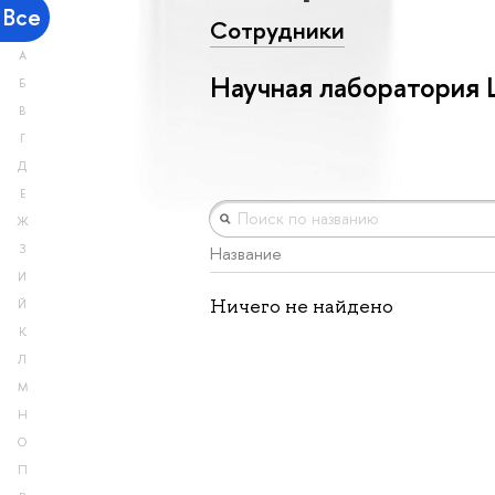
Все
Сотрудники
А
Научная лаборатория
Б
В
Г
Д
Е
Ж
З
Название
И
Ничего не найдено
Й
К
Л
М
Н
О
П