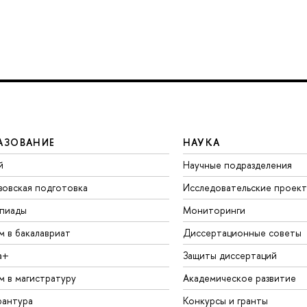
АЗОВАНИЕ
НАУКА
й
Научные подразделения
зовская подготовка
Исследовательские проек
пиады
Мониторинги
м в бакалавриат
Диссертационные советы
а+
Защиты диссертаций
м в магистратуру
Академическое развитие
рантура
Конкурсы и гранты