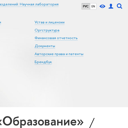
азделений: Научная лаборатория
РУС
EN
и
Устав и лицензии
Оргструктура
Финансовая отчетность
Документы
Авторские права и патенты
Брендбук
«Образование»