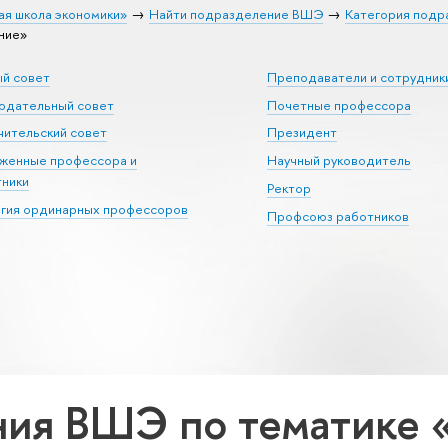
ая школа экономики»
Найти подразделение ВШЭ
Категория подр
ние»
ый совет
Преподаватели и сотрудник
юдательный совет
Почетные профессора
ительский совет
Президент
уженные профессора и
Научный руководитель
тники
Ректор
егия ординарных профессоров
Профсоюз работников
ния ВШЭ по тематике 