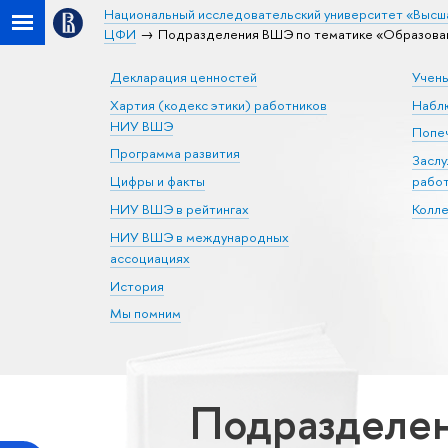
Национальный исследовательский университет «Высш
ЦФИ
Подразделения ВШЭ по тематике «Образова
Декларация ценностей
Учен
Хартия (кодекс этики) работников
Набл
НИУ ВШЭ
Попеч
Программа развития
Засл
Цифры и факты
рабо
НИУ ВШЭ в рейтингах
Колл
НИУ ВШЭ в международных
ассоциациях
История
Мы помним
Подразделе