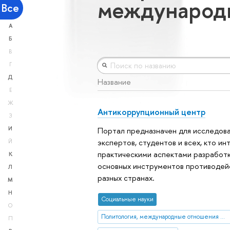
международ
Все
А
Б
В
Г
Д
Название
Е
Ж
Антикоррупционный центр
З
И
Портал предназначен для исследова
экспертов, студентов и всех, кто и
Й
практическими аспектами разработ
К
основных инструментов противодейс
Л
разных странах.
М
Н
Социальные науки
О
Политология, международные отношения и ГМУ
П