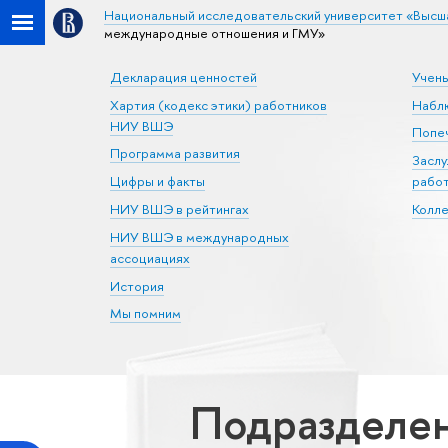
Национальный исследовательский университет «Высш
международные отношения и ГМУ»
Декларация ценностей
Учен
Хартия (кодекс этики) работников
Набл
НИУ ВШЭ
Попеч
Программа развития
Засл
Цифры и факты
рабо
НИУ ВШЭ в рейтингах
Колл
НИУ ВШЭ в международных
ассоциациях
История
Мы помним
Подразделен