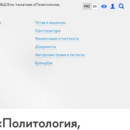
ВШЭ по тематике «Политология,
РУС
EN
и
Устав и лицензии
Оргструктура
Финансовая отчетность
Документы
Авторские права и патенты
Брендбук
«Политология,