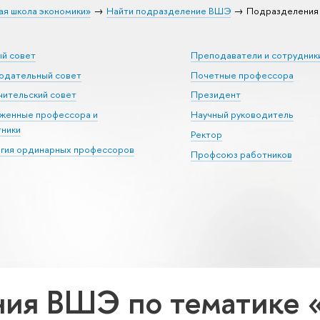
ая школа экономики»
Найти подразделение ВШЭ
Подразделения 
ый совет
Преподаватели и сотрудник
юдательный совет
Почетные профессора
ительский совет
Президент
уженные профессора и
Научный руководитель
тники
Ректор
егия ординарных профессоров
Профсоюз работников
ия ВШЭ по тематике 