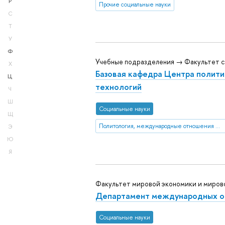
Р
Прочие социальные науки
С
Т
У
Ф
Учебные подразделения → Факультет с
Х
Базовая кафедра Центра полити
Ц
технологий
Ч
Ш
Социальные науки
Щ
Политология, международные отношения и ГМУ
Э
Ю
Я
Факультет мировой экономики и миров
Департамент международных о
Социальные науки