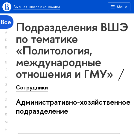
Высшая школа экономики
Меню
Все
Подразделения ВШЭ
А
по тематике
Б
«Политология,
В
Г
международные
Д
отношения и ГМУ»
Е
Ж
З
Сотрудники
И
Административно-хозяйственное
Й
К
подразделение
Л
М
Н