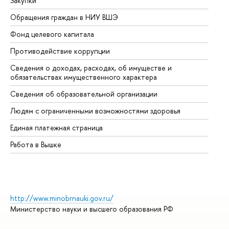
Закупки
Пр
Обращения граждан в НИУ ВШЭ
Ас
Фонд целевого капитала
До
Противодействие коррупции
Це
Сведения о доходах, расходах, об имуществе и
Би
обязательствах имущественного характера
Об
Сведения об образовательной организации
Об
Людям с ограниченными возможностями здоровья
Единая платежная страница
Работа в Вышке
http://www.minobrnauki.gov.ru/
Министерство науки и высшего образования РФ