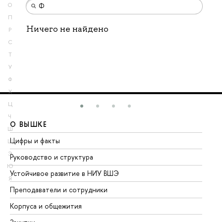
О
П
Ничего не найдено
Р
С
Т
У
Ф
Х
Ц
Ч
О ВЫШКЕ
О
Ш
Цифры и факты
Ли
Щ
Э
Руководство и структура
До
Ю
Устойчивое развитие в НИУ ВШЭ
Ол
Я
Преподаватели и сотрудники
Пр
Корпуса и общежития
Вы