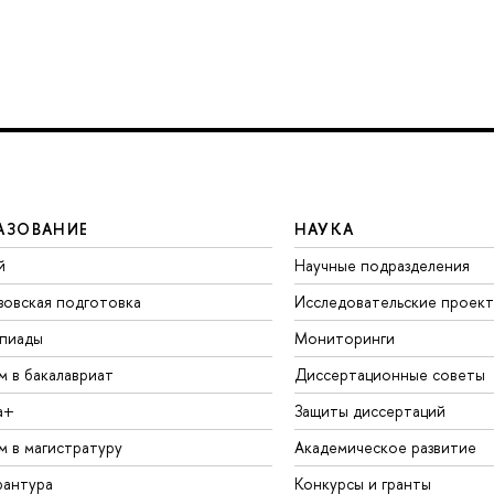
АЗОВАНИЕ
НАУКА
й
Научные подразделения
зовская подготовка
Исследовательские проек
пиады
Мониторинги
м в бакалавриат
Диссертационные советы
а+
Защиты диссертаций
м в магистратуру
Академическое развитие
рантура
Конкурсы и гранты