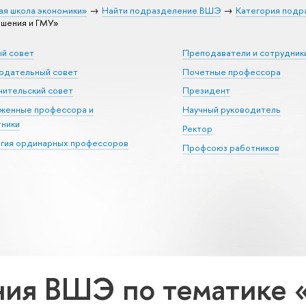
ая школа экономики»
Найти подразделение ВШЭ
Категория подр
шения и ГМУ»
ый совет
Преподаватели и сотрудник
юдательный совет
Почетные профессора
ительский совет
Президент
уженные профессора и
Научный руководитель
тники
Ректор
егия ординарных профессоров
Профсоюз работников
ия ВШЭ по тематике 