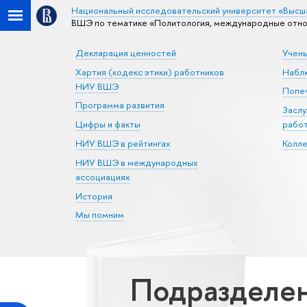
Национальный исследовательский университет «Высш
ВШЭ по тематике «Политология, международные отно
Декларация ценностей
Учен
Хартия (кодекс этики) работников
Набл
НИУ ВШЭ
Попеч
Программа развития
Засл
Цифры и факты
рабо
НИУ ВШЭ в рейтингах
Колл
НИУ ВШЭ в международных
ассоциациях
История
Мы помним
Подразделен