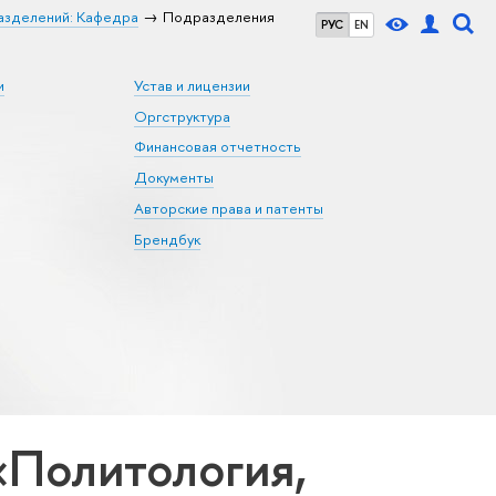
азделений: Кафедра
Подразделения
РУС
EN
и
Устав и лицензии
Оргструктура
Финансовая отчетность
Документы
Авторские права и патенты
Брендбук
«Политология,