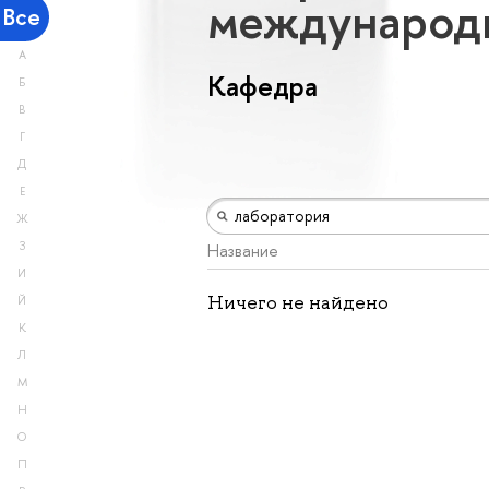
международ
Все
А
Кафедра
Б
В
Г
Д
Е
Ж
З
Название
И
Ничего не найдено
Й
К
Л
М
Н
О
П