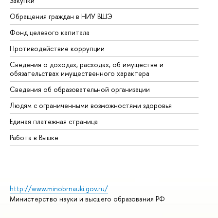
Закупки
Пр
Обращения граждан в НИУ ВШЭ
Ас
Фонд целевого капитала
До
Противодействие коррупции
Це
Сведения о доходах, расходах, об имуществе и
Би
обязательствах имущественного характера
Об
Сведения об образовательной организации
Об
Людям с ограниченными возможностями здоровья
Единая платежная страница
Работа в Вышке
http://www.minobrnauki.gov.ru/
Министерство науки и высшего образования РФ