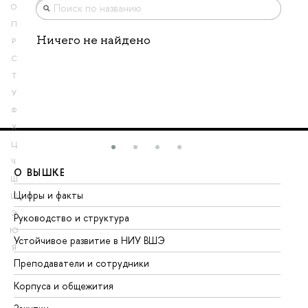
О
П
Ничего не найдено
Р
С
Т
У
Ф
Х
Ц
Ч
О ВЫШКЕ
О
Ш
Цифры и факты
Ли
Щ
Э
Руководство и структура
До
Ю
Устойчивое развитие в НИУ ВШЭ
Ол
Я
Преподаватели и сотрудники
Пр
Корпуса и общежития
Вы