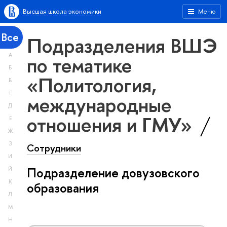
Высшая школа экономики
Меню
Все
Подразделения ВШЭ
А
по тематике
Б
«Политология,
В
Г
международные
Д
отношения и ГМУ»
Е
Ж
З
Сотрудники
И
Подразделение довузовского
Й
К
образования
Л
М
Н