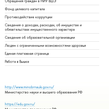
Обращения граждан в НИУ ВШЭ
Ас
Фонд целевого капитала
До
Противодействие коррупции
Це
Сведения о доходах, расходах, об имуществе и
Би
обязательствах имущественного характера
Об
Сведения об образовательной организации
Об
Людям с ограниченными возможностями здоровья
Единая платежная страница
Работа в Вышке
http://www.minobrnauki.gov.ru/
Министерство науки и высшего образования РФ
https://edu.gov.ru/