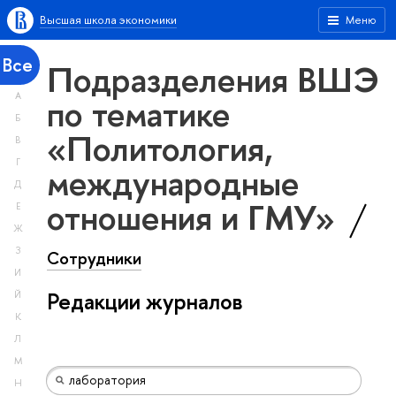
Высшая школа экономики
Меню
Все
Подразделения ВШЭ
А
по тематике
Б
«Политология,
В
Г
международные
Д
отношения и ГМУ»
Е
Ж
З
Сотрудники
И
Редакции журналов
Й
К
Л
М
Н