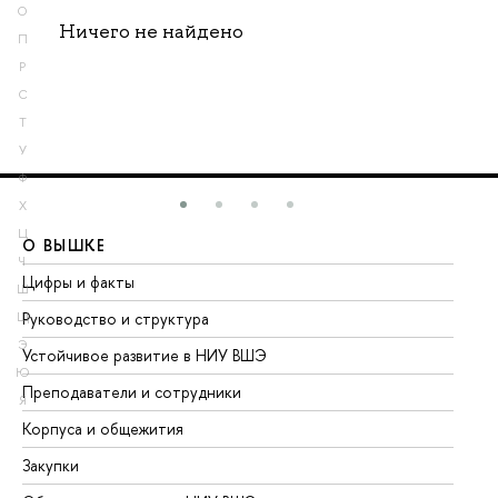
О
Ничего не найдено
П
Р
С
Т
У
Ф
Х
Ц
О ВЫШКЕ
О
Ч
Цифры и факты
Ли
Ш
Руководство и структура
До
Щ
Э
Устойчивое развитие в НИУ ВШЭ
Ол
Ю
Преподаватели и сотрудники
Пр
Я
Корпуса и общежития
Вы
Закупки
Пр