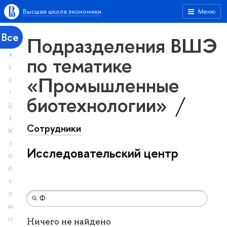
Высшая школа экономики
Меню
Все
Подразделения ВШЭ
А
по тематике
Б
«Промышленные
В
Г
биотехнологии»
Д
Е
Сотрудники
Ж
З
Исследовательский центр
И
Й
К
Л
М
Н
Ничего не найдено