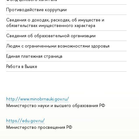
Противодействие коррупции
Це
Сведения о доходах, расходах, об имуществе и
Би
обязательствах имущественного характера
Об
Сведения об образовательной организации
Об
Людям с ограниченными возможностями здоровья
Единая платежная страница
Работа в Вышке
http://www.minobrnauki.gov.ru/
Министерство науки и высшего образования РФ
https://edu.gov.ru/
Министерство просвещения РФ