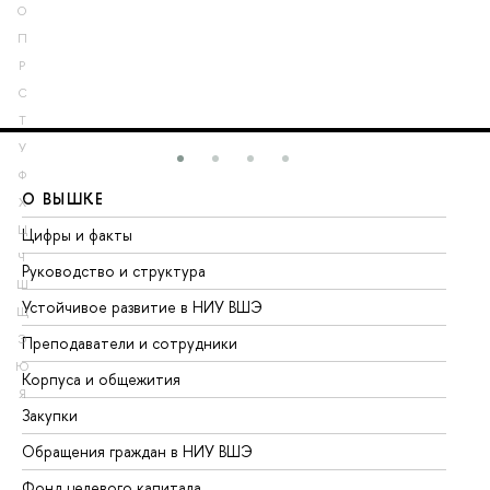
О
П
Р
С
Т
У
Ф
О ВЫШКЕ
О
Х
Ц
Цифры и факты
Ли
Ч
Руководство и структура
До
Ш
Устойчивое развитие в НИУ ВШЭ
Ол
Щ
Э
Преподаватели и сотрудники
Пр
Ю
Корпуса и общежития
Вы
Я
Закупки
Пр
Обращения граждан в НИУ ВШЭ
Ас
Фонд целевого капитала
До