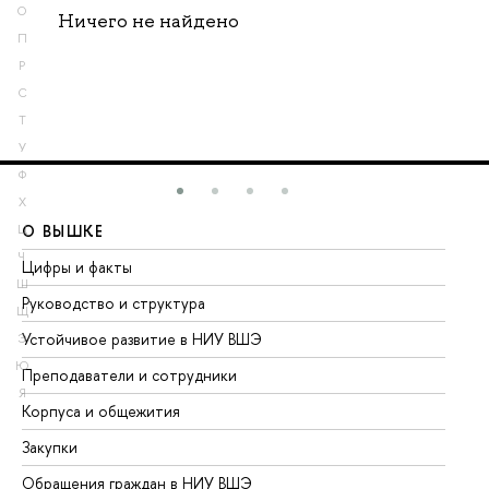
О
Ничего не найдено
П
Р
С
Т
У
Ф
Х
О ВЫШКЕ
О
Ц
Ч
Цифры и факты
Ли
Ш
Руководство и структура
До
Щ
Устойчивое развитие в НИУ ВШЭ
Ол
Э
Ю
Преподаватели и сотрудники
Пр
Я
Корпуса и общежития
Вы
Закупки
Пр
Обращения граждан в НИУ ВШЭ
Ас