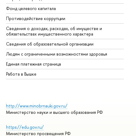
Фонд целевого капитала
До
Противодействие коррупции
Це
Сведения о доходах, расходах, об имуществе и
Би
обязательствах имущественного характера
Об
Сведения об образовательной организации
Об
Людям с ограниченными возможностями здоровья
Единая платежная страница
Работа в Вышке
http://www.minobrnauki.gov.ru/
Министерство науки и высшего образования РФ
https://edu.gov.ru/
Министерство просвещения РФ