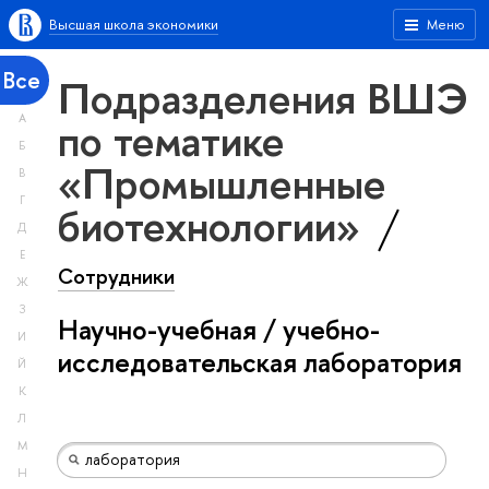
Высшая школа экономики
Меню
Все
Подразделения ВШЭ
А
по тематике
Б
«Промышленные
В
Г
биотехнологии»
Д
Е
Сотрудники
Ж
З
Научно-учебная / учебно-
И
исследовательская лаборатория
Й
К
Л
М
Н