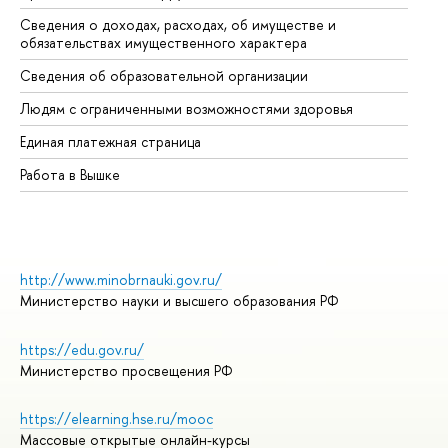
Сведения о доходах, расходах, об имуществе и
Би
обязательствах имущественного характера
Об
Сведения об образовательной организации
Об
Людям с ограниченными возможностями здоровья
Единая платежная страница
Работа в Вышке
http://www.minobrnauki.gov.ru/
Министерство науки и высшего образования РФ
https://edu.gov.ru/
Министерство просвещения РФ
https://elearning.hse.ru/mooc
Массовые открытые онлайн-курсы