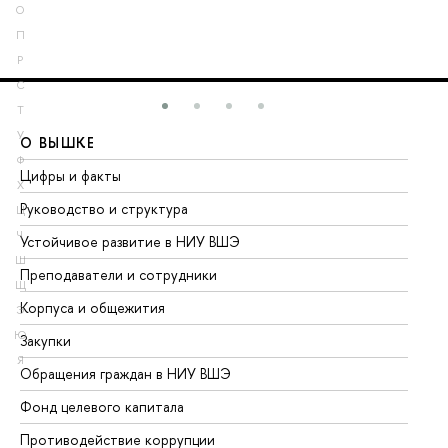
О
П
Р
С
Т
У
О ВЫШКЕ
О
Ф
Цифры и факты
Ли
Х
Руководство и структура
До
Ц
Ч
Устойчивое развитие в НИУ ВШЭ
Ол
Ш
Преподаватели и сотрудники
Пр
Щ
Корпуса и общежития
Вы
Э
Ю
Закупки
Пр
Я
Обращения граждан в НИУ ВШЭ
Ас
Фонд целевого капитала
До
Противодействие коррупции
Це