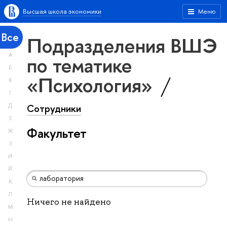
Высшая школа экономики
Меню
Все
Подразделения ВШЭ
А
по тематике
Б
«Психология»
В
Г
Сотрудники
Д
Е
Факультет
Ж
З
И
Й
К
Л
Ничего не найдено
М
Н