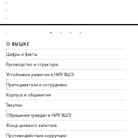
О
П
Р
С
Т
У
О ВЫШКЕ
О
Ф
Цифры и факты
Ли
Х
Руководство и структура
До
Ц
Ч
Устойчивое развитие в НИУ ВШЭ
Ол
Ш
Преподаватели и сотрудники
Пр
Щ
Корпуса и общежития
Вы
Э
Ю
Закупки
Пр
Я
Обращения граждан в НИУ ВШЭ
Ас
Фонд целевого капитала
До
Противодействие коррупции
Це