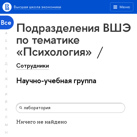
Высшая школа экономики
Меню
Все
Подразделения ВШЭ
А
по тематике
Б
«Психология»
В
Г
Сотрудники
Д
Е
Научно-учебная группа
Ж
З
И
Й
К
Л
Ничего не найдено
М
Н