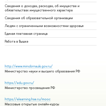
Сведения о доходах, расходах, об имуществе и
Би
обязательствах имущественного характера
Об
Сведения об образовательной организации
Об
Людям с ограниченными возможностями здоровья
Единая платежная страница
Работа в Вышке
http://www.minobrnauki.gov.ru/
Министерство науки и высшего образования РФ
https://edu.gov.ru/
Министерство просвещения РФ
https://elearning.hse.ru/mooc
Массовые открытые онлайн-курсы