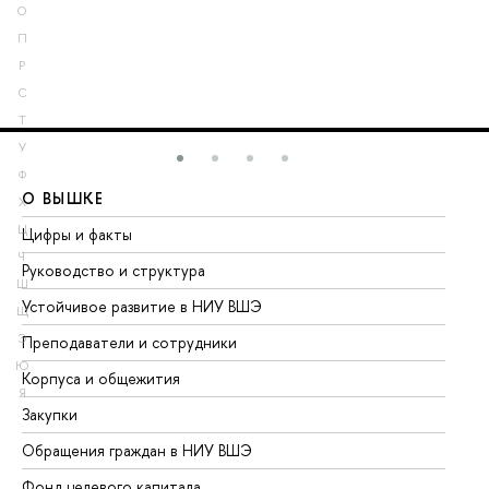
О
П
Р
С
Т
У
Ф
О ВЫШКЕ
О
Х
Ц
Цифры и факты
Ли
Ч
Руководство и структура
До
Ш
Устойчивое развитие в НИУ ВШЭ
Ол
Щ
Э
Преподаватели и сотрудники
Пр
Ю
Корпуса и общежития
Вы
Я
Закупки
Пр
Обращения граждан в НИУ ВШЭ
Ас
Фонд целевого капитала
До