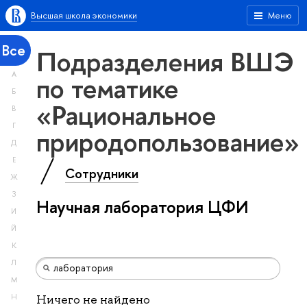
Высшая школа экономики
Меню
Все
Подразделения ВШЭ
А
по тематике
Б
«Рациональное
В
Г
природопользование»
Д
Е
Сотрудники
Ж
З
Научная лаборатория ЦФИ
И
Й
К
Л
М
Н
Ничего не найдено