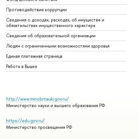
Противодействие коррупции
Це
Сведения о доходах, расходах, об имуществе и
Би
обязательствах имущественного характера
Об
Сведения об образовательной организации
Об
Людям с ограниченными возможностями здоровья
Единая платежная страница
Работа в Вышке
http://www.minobrnauki.gov.ru/
Министерство науки и высшего образования РФ
https://edu.gov.ru/
Министерство просвещения РФ