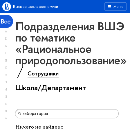
Высшая школа экономики
Меню
Все
Подразделения ВШЭ
А
по тематике
Б
«Рациональное
В
Г
природопользование»
Д
Е
Сотрудники
Ж
З
Школа/Департамент
И
Й
К
Л
М
Н
Ничего не найдено