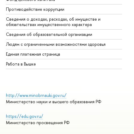
Противодействие коррупции
Це
Сведения о доходах, расходах, об имуществе и
Би
обязательствах имущественного характера
Об
Сведения об образовательной организации
Об
Людям с ограниченными возможностями здоровья
Единая платежная страница
Работа в Вышке
http://www.minobrnauki.gov.ru/
Министерство науки и высшего образования РФ
https://edu.gov.ru/
Министерство просвещения РФ