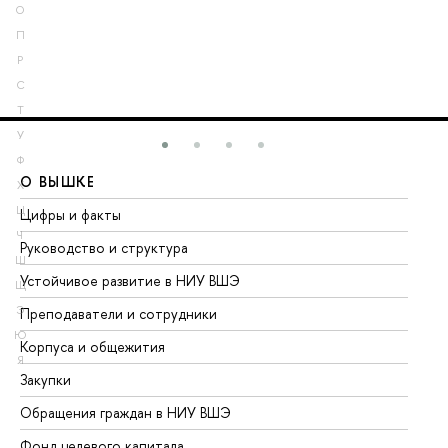
О
П
Р
С
Т
У
Ф
О ВЫШКЕ
О
Х
Ц
Цифры и факты
Ли
Ч
Руководство и структура
До
Ш
Устойчивое развитие в НИУ ВШЭ
Ол
Щ
Э
Преподаватели и сотрудники
Пр
Ю
Корпуса и общежития
Вы
Я
Закупки
Пр
Обращения граждан в НИУ ВШЭ
Ас
Фонд целевого капитала
До