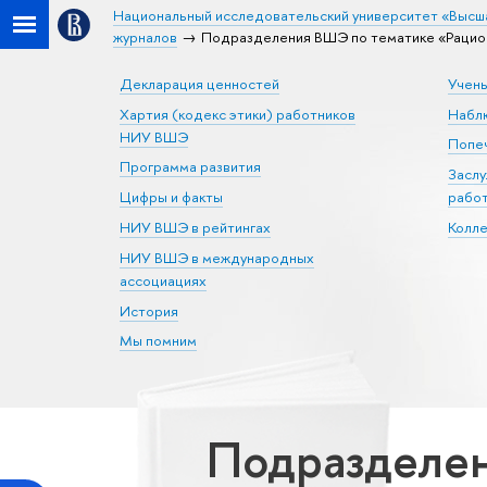
Национальный исследовательский университет «Высш
журналов
Подразделения ВШЭ по тематике «Рацио
Декларация ценностей
Учен
Хартия (кодекс этики) работников
Набл
НИУ ВШЭ
Попеч
Программа развития
Засл
Цифры и факты
рабо
НИУ ВШЭ в рейтингах
Колл
НИУ ВШЭ в международных
ассоциациях
История
Мы помним
Подразделен