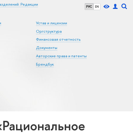
азделений: Редакции
РУС
EN
и
Устав и лицензии
Оргструктура
Финансовая отчетность
Документы
Авторские права и патенты
Брендбук
«Рациональное