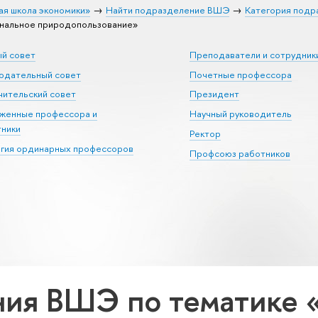
ая школа экономики»
Найти подразделение ВШЭ
Категория подр
нальное природопользование»
ый совет
Преподаватели и сотрудник
юдательный совет
Почетные профессора
ительский совет
Президент
уженные профессора и
Научный руководитель
тники
Ректор
егия ординарных профессоров
Профсоюз работников
ия ВШЭ по тематике 