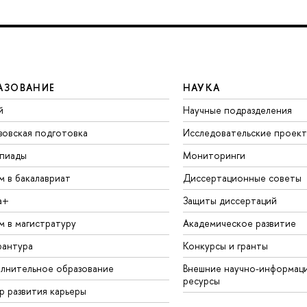
АЗОВАНИЕ
НАУКА
й
Научные подразделения
зовская подготовка
Исследовательские проек
пиады
Мониторинги
м в бакалавриат
Диссертационные советы
а+
Защиты диссертаций
м в магистратуру
Академическое развитие
рантура
Конкурсы и гранты
лнительное образование
Внешние научно-информац
ресурсы
р развития карьеры