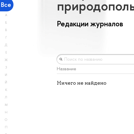
природопол
Все
А
Редакции журналов
Б
В
Г
Д
Е
Ж
З
Название
И
Ничего не найдено
Й
К
Л
М
Н
О
П