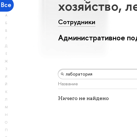
хозяйство, л
Все
А
Сотрудники
Б
В
Административное по
Г
Д
Е
Ж
З
И
Название
Й
К
Ничего не найдено
Л
М
Н
О
П