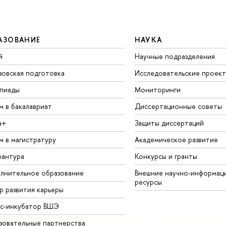
АЗОВАНИЕ
НАУКА
й
Научные подразделения
зовская подготовка
Исследовательские проек
пиады
Мониторинги
м в бакалавриат
Диссертационные советы
а+
Защиты диссертаций
м в магистратуру
Академическое развитие
рантура
Конкурсы и гранты
лнительное образование
Внешние научно-информац
ресурсы
р развития карьеры
ес-инкубатор ВШЭ
зовательные партнерства