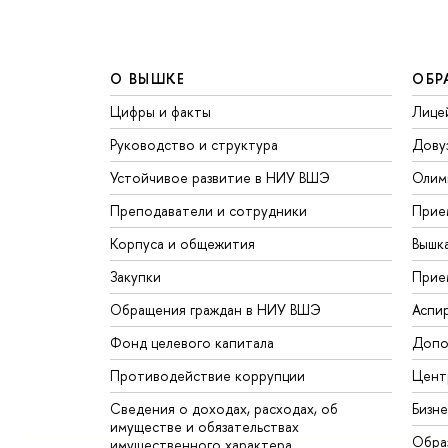
О ВЫШКЕ
ОБР
Цифры и факты
Лице
Руководство и структура
Дову
Устойчивое развитие в НИУ ВШЭ
Олим
Преподаватели и сотрудники
Прие
Корпуса и общежития
Вышк
Закупки
Прие
Обращения граждан в НИУ ВШЭ
Аспи
Фонд целевого капитала
Допо
Противодействие коррупции
Цент
Сведения о доходах, расходах, об
Бизн
имуществе и обязательствах
Обра
имущественного характера