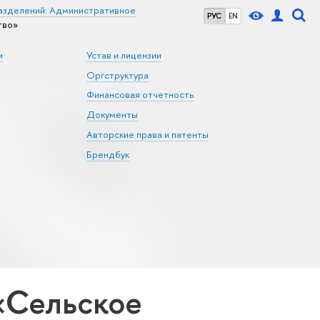
азделений: Административное
РУС
EN
тво»
и
Устав и лицензии
Оргструктура
Финансовая отчетность
Документы
Авторские права и патенты
Брендбук
«Сельское