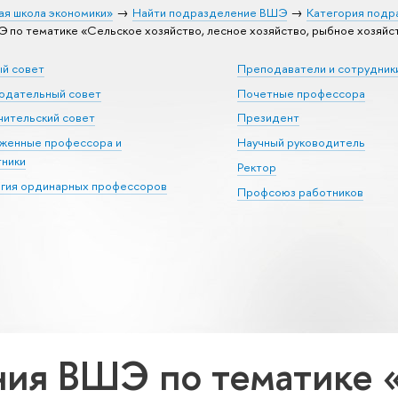
ая школа экономики»
Найти подразделение ВШЭ
Категория подр
по тематике «Сельское хозяйство, лесное хозяйство, рыбное хозяйс
ый совет
Преподаватели и сотрудник
юдательный совет
Почетные профессора
ительский совет
Президент
уженные профессора и
Научный руководитель
тники
Ректор
егия ординарных профессоров
Профсоюз работников
ия ВШЭ по тематике 