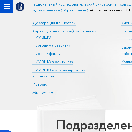
Национальный исследовательский университет «Высш
подразделение (образование)
Подразделения ВШЭ 
Декларация ценностей
Учен
Хартия (кодекс этики) работников
Набл
НИУ ВШЭ
Попеч
Программа развития
Засл
Цифры и факты
рабо
НИУ ВШЭ в рейтингах
Колл
НИУ ВШЭ в международных
ассоциациях
История
Мы помним
Подразделен