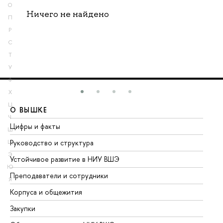
О
Ничего не найдено
П
Р
С
Т
У
Ф
Х
Ц
О ВЫШКЕ
О
Ч
Цифры и факты
Ли
Ш
Руководство и структура
До
Щ
Э
Устойчивое развитие в НИУ ВШЭ
Ол
Ю
Преподаватели и сотрудники
Пр
Я
Корпуса и общежития
Вы
Закупки
Пр