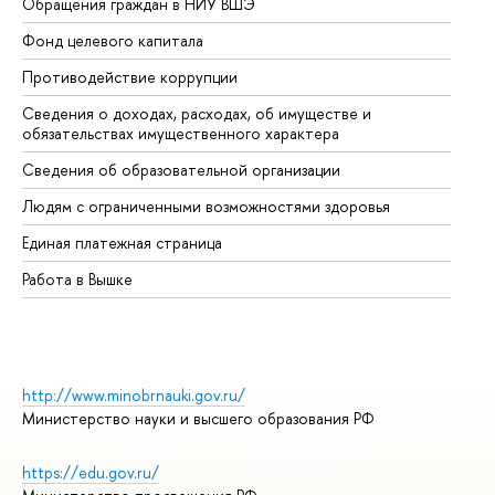
Обращения граждан в НИУ ВШЭ
Ас
Фонд целевого капитала
До
Противодействие коррупции
Це
Сведения о доходах, расходах, об имуществе и
Би
обязательствах имущественного характера
Об
Сведения об образовательной организации
Об
Людям с ограниченными возможностями здоровья
Единая платежная страница
Работа в Вышке
http://www.minobrnauki.gov.ru/
Министерство науки и высшего образования РФ
https://edu.gov.ru/