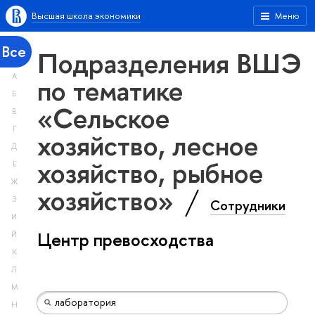
Высшая школа экономики
Меню
Все
Подразделения ВШЭ
А
по тематике
Б
«Сельское
В
Г
хозяйство, лесное
Д
хозяйство, рыбное
Е
Ж
хозяйство»
З
Сотрудники
И
Центр превосходства
Й
К
Л
М
Н