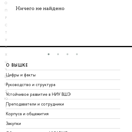
О
Ничего не найдено
П
Р
С
Т
У
Ф
Х
Ц
О ВЫШКЕ
О
Ч
Цифры и факты
Ли
Ш
Руководство и структура
До
Щ
Э
Устойчивое развитие в НИУ ВШЭ
Ол
Ю
Преподаватели и сотрудники
Пр
Я
Корпуса и общежития
Вы
Закупки
Пр