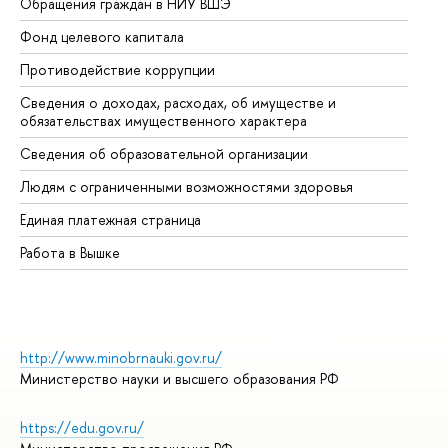
Обращения граждан в НИУ ВШЭ
Ас
Фонд целевого капитала
До
Противодействие коррупции
Це
Сведения о доходах, расходах, об имуществе и
Би
обязательствах имущественного характера
Об
Сведения об образовательной организации
Об
Людям с ограниченными возможностями здоровья
Единая платежная страница
Работа в Вышке
http://www.minobrnauki.gov.ru/
Министерство науки и высшего образования РФ
https://edu.gov.ru/