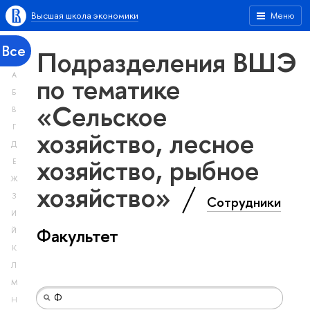
Высшая школа экономики
Меню
Все
Подразделения ВШЭ
А
по тематике
Б
«Сельское
В
Г
хозяйство, лесное
Д
хозяйство, рыбное
Е
Ж
хозяйство»
З
Сотрудники
И
Факультет
Й
К
Л
М
Н