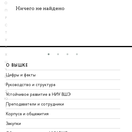
О
Ничего не найдено
П
Р
С
Т
У
Ф
Х
Ц
О ВЫШКЕ
О
Ч
Цифры и факты
Ли
Ш
Руководство и структура
До
Щ
Э
Устойчивое развитие в НИУ ВШЭ
Ол
Ю
Преподаватели и сотрудники
Пр
Я
Корпуса и общежития
Вы
Закупки
Пр