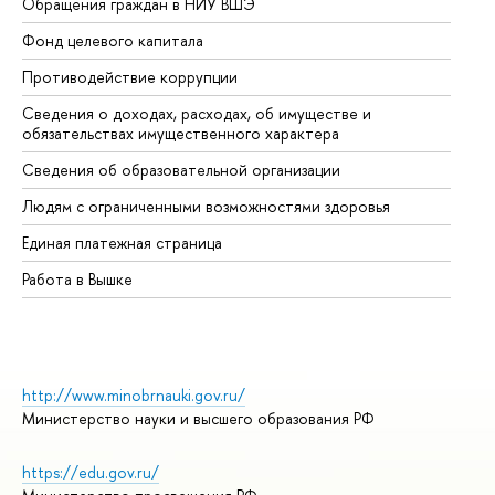
Обращения граждан в НИУ ВШЭ
Ас
Фонд целевого капитала
До
Противодействие коррупции
Це
Сведения о доходах, расходах, об имуществе и
Би
обязательствах имущественного характера
Об
Сведения об образовательной организации
Об
Людям с ограниченными возможностями здоровья
Единая платежная страница
Работа в Вышке
http://www.minobrnauki.gov.ru/
Министерство науки и высшего образования РФ
https://edu.gov.ru/