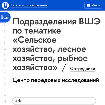
Высшая школа экономики
Меню
Все
Подразделения ВШЭ
А
по тематике
Б
«Сельское
В
Г
хозяйство, лесное
Д
хозяйство, рыбное
Е
Ж
хозяйство»
З
Сотрудники
И
Центр передовых исследований
Й
К
Л
М
Н