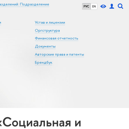
азделений: Подразделение
РУС
EN
и
Устав и лицензии
Оргструктура
Финансовая отчетность
Документы
Авторские права и патенты
Брендбук
«Социальная и