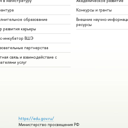
м в магистратуру
Академическое развитие
рантура
Конкурсы и гранты
лнительное образование
Внешние научно-информац
ресурсы
р развития карьеры
ес-инкубатор ВШЭ
зовательные партнерства
ная связь и взаимодействие с
чателями услуг
https://edu.gov.ru/
Министерство просвещения РФ