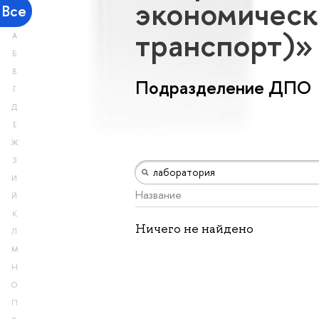
экономическ
Все
транспорт)
А
Б
В
Подразделение ДПО
Г
Д
Е
Ж
З
И
Название
Й
К
Ничего не найдено
Л
М
Н
О
П