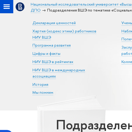
Национальный исследовательский университет «Высш
ДПО
Подразделения ВШЭ по тематике «Социальная
Декларация ценностей
Учен
Хартия (кодекс этики) работников
Набл
НИУ ВШЭ
Попеч
Программа развития
Засл
Цифры и факты
рабо
НИУ ВШЭ в рейтингах
Колл
НИУ ВШЭ в международных
ассоциациях
История
Мы помним
Подразделен