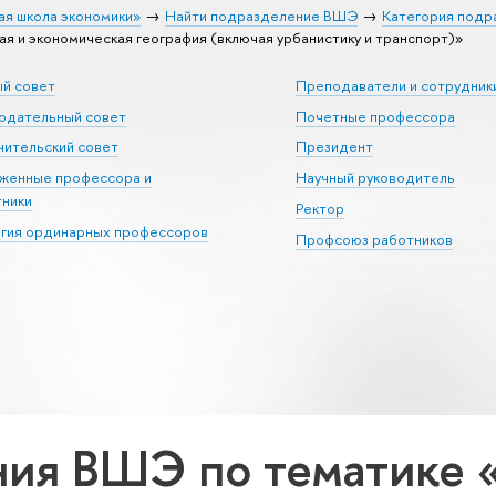
ая школа экономики»
Найти подразделение ВШЭ
Категория подр
 и экономическая география (включая урбанистику и транспорт)»
ый совет
Преподаватели и сотрудник
юдательный совет
Почетные профессора
ительский совет
Президент
уженные профессора и
Научный руководитель
тники
Ректор
егия ординарных профессоров
Профсоюз работников
ия ВШЭ по тематике 