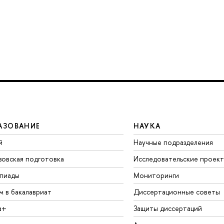
АЗОВАНИЕ
НАУКА
й
Научные подразделения
зовская подготовка
Исследовательские проек
пиады
Мониторинги
м в бакалавриат
Диссертационные советы
а+
Защиты диссертаций