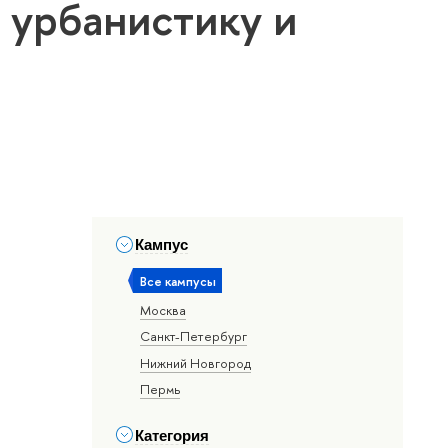
 урбанистику и
Кампус
Все кампусы
Москва
Санкт-Петербург
Нижний Новгород
Пермь
Категория