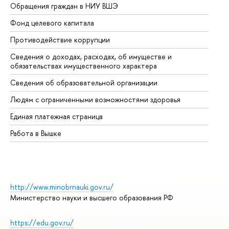
Обращения граждан в НИУ ВШЭ
Ас
Фонд целевого капитала
До
Противодействие коррупции
Це
Сведения о доходах, расходах, об имуществе и
Би
обязательствах имущественного характера
Об
Сведения об образовательной организации
Об
Людям с ограниченными возможностями здоровья
Единая платежная страница
Работа в Вышке
http://www.minobrnauki.gov.ru/
Министерство науки и высшего образования РФ
https://edu.gov.ru/