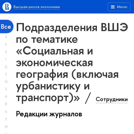
Высшая школа экономики
Меню
Подразделения ВШЭ
Все
по тематике
А
«Социальная и
Б
В
экономическая
Г
Д
география (включая
Е
урбанистику и
Ж
З
транспорт)»
И
Сотрудники
Й
Редакции журналов
К
Л
М