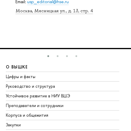
Email:
usp_editorial@hse.ru
Москва, Мясницкая ул., д. 13, стр. 4
О ВЫШКЕ
О
Цифры и факты
Ли
Руководство и структура
До
Устойчивое развитие в НИУ ВШЭ
Ол
Преподаватели и сотрудники
Пр
Корпуса и общежития
Вы
Закупки
Пр