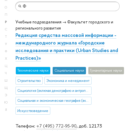
Н
О
П
Учебные подразделения → Факультет городского и
Р
регионального развития
С
Редакция средства массовой информации -
Т
международного журнала «Городские
У
исследования и практики (Urban Studies and
Ф
Practices)»
Х
Ц
Тех­ничес­кие науки
Социальные науки
Гуманитарные науки
Ч
Строительство
Экономика и менеджмент
Ш
Щ
Социология (включая демографию и антропологию)
Э
Социальная и экономическая география (включая урбанистику и транспорт)
Ю
Я
Искусствоведение
Телефон:
+7 (495) 772-95-90
, доб. 12173