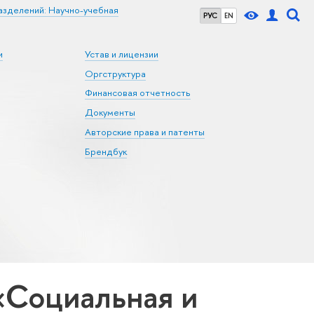
азделений: Научно-учебная
РУС
EN
и
Устав и лицензии
Оргструктура
Финансовая отчетность
Документы
Авторские права и патенты
Брендбук
«Социальная и