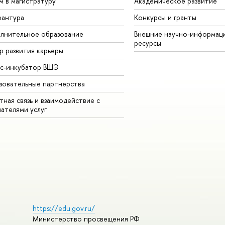
м в магистратуру
Академическое развитие
рантура
Конкурсы и гранты
лнительное образование
Внешние научно-информац
ресурсы
р развития карьеры
ес-инкубатор ВШЭ
зовательные партнерства
ная связь и взаимодействие с
чателями услуг
https://edu.gov.ru/
Министерство просвещения РФ