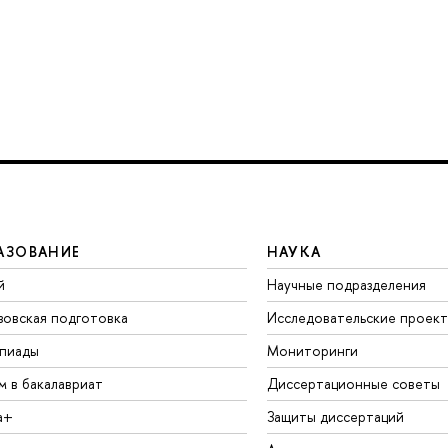
АЗОВАНИЕ
НАУКА
й
Научные подразделения
зовская подготовка
Исследовательские проек
пиады
Мониторинги
м в бакалавриат
Диссертационные советы
а+
Защиты диссертаций