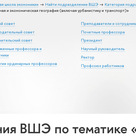
ая школа экономики»
Найти подразделение ВШЭ
Категория подр
я и экономическая география (включая урбанистику и транспорт)»
ый совет
Преподаватели и сотрудник
юдательный совет
Почетные профессора
ительский совет
Президент
уженные профессора и
Научный руководитель
тники
Ректор
егия ординарных профессоров
Профсоюз работников
ия ВШЭ по тематике 