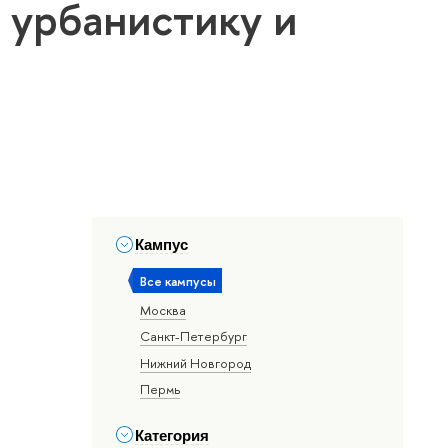
 урбанистику и
Кампус
Все кампусы
Москва
Санкт-Петербург
Нижний Новгород
Пермь
Категория