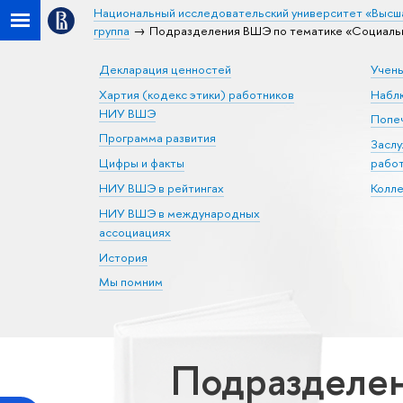
Национальный исследовательский университет «Высш
группа
Подразделения ВШЭ по тематике «Социальна
Декларация ценностей
Учен
Хартия (кодекс этики) работников
Набл
НИУ ВШЭ
Попеч
Программа развития
Засл
Цифры и факты
рабо
НИУ ВШЭ в рейтингах
Колл
НИУ ВШЭ в международных
ассоциациях
История
Мы помним
Подразделен