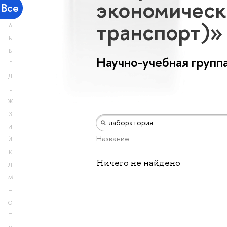
экономическ
Все
транспорт)
А
Б
В
Научно-учебная групп
Г
Д
Е
Ж
З
И
Название
Й
К
Ничего не найдено
Л
М
Н
О
П