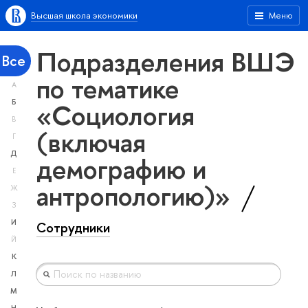
Высшая школа экономики
Меню
Подразделения ВШЭ
Все
по тематике
А
«Социология
Б
В
(включая
Г
Д
демографию и
Е
антропологию)»
Ж
З
И
Сотрудники
Й
К
Л
М