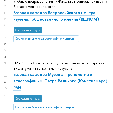
Н
Учебные подразделения → Факультет социальных наук →
Департамент социологии
О
Базовая кафедра Всероссийского центра
П
изучения общественного мнения (ВЦИОМ)
Р
С
Социальные науки
Т
У
Социология (включая демографию и антропологию)
Ф
Х
Ц
НИУ ВШЭ в Санкт-Петербурге → Санкт-Петербургская
Ч
школа гуманитарных наук и искусств
Ш
Базовая кафедра Музея антропологии и
Щ
этнографии им. Петра Великого (Кунсткамера)
Э
РАН
Ю
Я
Социальные науки
Социология (включая демографию и антропологию)