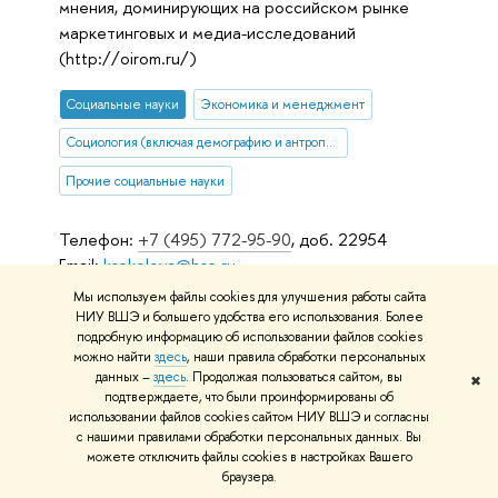
мнения, доминирующих на российском рынке
маркетинговых и медиа-исследований
(http://oirom.ru/)
Социальные науки
Экономика и менеджмент
Социология (включая демографию и антропологию)
Прочие социальные науки
Телефон:
+7 (495) 772-95-90
, доб. 22954
Email:
ksokolova@hse.ru
Мы используем файлы cookies для улучшения работы сайта
Москва, Мясницкая ул., д. 20
НИУ ВШЭ и большего удобства его использования. Более
Координатор:
+7 (495) 772-95-90
, доб. 22954
подробную информацию об использовании файлов cookies
можно найти
здесь
, наши правила обработки персональных
данных –
здесь
. Продолжая пользоваться сайтом, вы
✖
подтверждаете, что были проинформированы об
Экспертный институт
использовании файлов cookies сайтом НИУ ВШЭ и согласны
с нашими правилами обработки персональных данных. Вы
На странице сотрудники "Экспертного института"
можете отключить файлы cookies в настройках Вашего
НИУ ВШЭ содержаться контакты для связи и более
браузера.
подробная информация о профессиональных