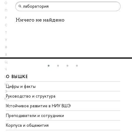
О
П
Р
Ничего не найдено
С
Т
У
Ф
Х
Ц
Ч
О ВЫШКЕ
О
Ш
Щ
Цифры и факты
Ли
Э
Руководство и структура
До
Ю
Устойчивое развитие в НИУ ВШЭ
Ол
Я
Преподаватели и сотрудники
Пр
Корпуса и общежития
Вы