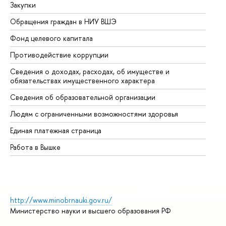
Закупки
Пр
Обращения граждан в НИУ ВШЭ
Ас
Фонд целевого капитала
До
Противодействие коррупции
Це
Сведения о доходах, расходах, об имуществе и
Би
обязательствах имущественного характера
Об
Сведения об образовательной организации
Об
Людям с ограниченными возможностями здоровья
Единая платежная страница
Работа в Вышке
http://www.minobrnauki.gov.ru/
Министерство науки и высшего образования РФ