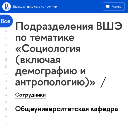
Высшая школа экономики
Меню
Все
Подразделения ВШЭ
А
по тематике
Б
«Социология
В
Г
(включая
Д
демографию и
Е
Ж
антропологию)»
З
И
Сотрудники
Й
К
Общеуниверситетская кафедра
Л
М
Н