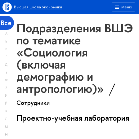
Высшая школа экономики
Меню
Все
Подразделения ВШЭ
А
по тематике
Б
«Социология
В
Г
(включая
Д
демографию и
Е
Ж
антропологию)»
З
И
Сотрудники
Й
К
Проектно-учебная лаборатория
Л
М
Н