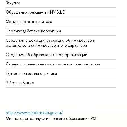
Закупки
Пр
Обращения граждан в НИУ ВШЭ
Ас
Фонд целевого капитала
До
Противодействие коррупции
Це
Сведения о доходах, расходах, об имуществе и
Би
обязательствах имущественного характера
Об
Сведения об образовательной организации
Об
Людям с ограниченными возможностями здоровья
Единая платежная страница
Работа в Вышке
http://www.minobrnauki.gov.ru/
Министерство науки и высшего образования РФ