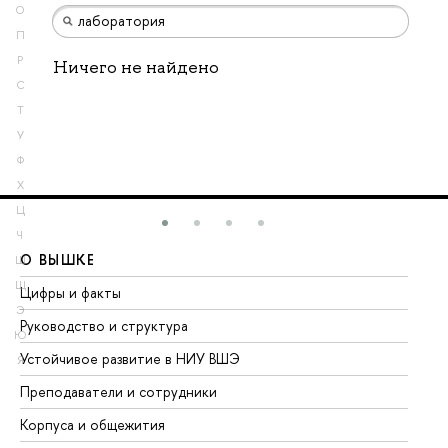
О
П
Р
Ничего не найдено
С
Т
У
Ф
Х
Ц
Ч
О ВЫШКЕ
О
Ш
Щ
Цифры и факты
Ли
Э
Руководство и структура
До
Ю
Устойчивое развитие в НИУ ВШЭ
Ол
Я
Преподаватели и сотрудники
Пр
Корпуса и общежития
Вы