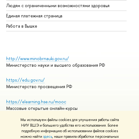
Людям с ограниченными возможностями здоровья
Единая платежная страница
Работа в Вышке
http://www.minobrnauki.gov.ru/
Министерство науки и высшего образования РФ
https://edu.gov.ru/
Министерство просвещения РФ
https://elearning.hse.ru/mooc
Массовые открытые онлайн-курсы
Мы используем файлы cookies для улучшения работы сайта
НИУ ВШЭ и большего удобства его использования. Более
подробную информацию об использовании файлов cookies
© НИУ ВШЭ 1993–2026
Адреса и контакты
можно найти
здесь
, наши правила обработки персональных