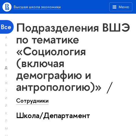
Высшая школа экономики
Меню
Подразделения ВШЭ
Все
по тематике
А
«Социология
Б
В
(включая
Г
Д
демографию и
Е
антропологию)»
Ж
З
И
Сотрудники
Й
Школа/Департамент
К
Л
М