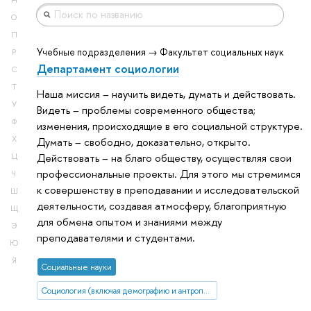
Н
О
П
Учебные подразделения → Факультет социальных наук
Р
Департамент социологии
С
Т
Наша миссия – научить видеть, думать и действовать.
У
Видеть – проблемы современного общества;
Ф
изменения, происходящие в его социальной структуре.
Х
Думать – свободно, доказательно, открыто.
Действовать – на благо обществу, осуществляя свои
Ц
профессиональные проекты. Для этого мы стремимся
Ч
к совершенству в преподавании и исследовательской
Ш
деятельности, создавая атмосферу, благоприятную
Щ
для обмена опытом и знаниями между
Э
преподавателями и студентами.
Ю
Я
Социальные науки
Социология (включая демографию и антропологию)