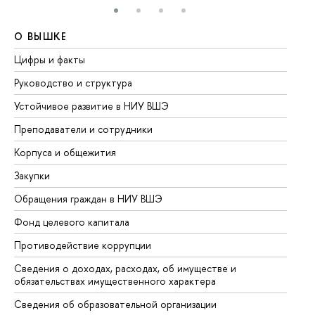
О ВЫШКЕ
О
Цифры и факты
Ли
Руководство и структура
До
Устойчивое развитие в НИУ ВШЭ
Ол
Преподаватели и сотрудники
Пр
Корпуса и общежития
Вы
Закупки
Пр
Обращения граждан в НИУ ВШЭ
Ас
Фонд целевого капитала
До
Противодействие коррупции
Це
Сведения о доходах, расходах, об имуществе и
Би
обязательствах имущественного характера
Об
Сведения об образовательной организации
Об