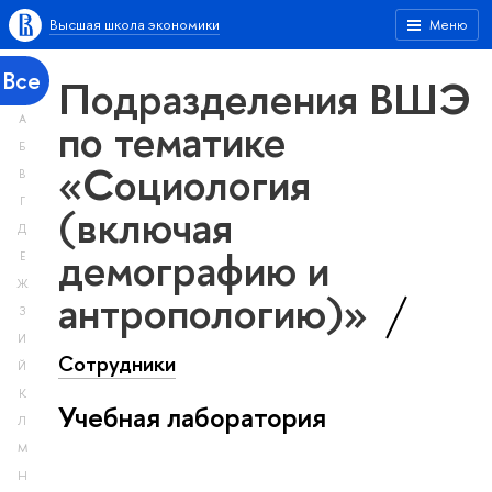
Высшая школа экономики
Меню
Все
Подразделения ВШЭ
А
по тематике
Б
«Социология
В
Г
(включая
Д
демографию и
Е
Ж
антропологию)»
З
И
Сотрудники
Й
К
Учебная лаборатория
Л
М
Н