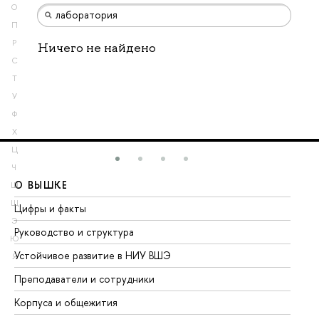
О
П
Р
Ничего не найдено
С
Т
У
Ф
Х
Ц
Ч
О ВЫШКЕ
О
Ш
Щ
Цифры и факты
Ли
Э
Руководство и структура
До
Ю
Устойчивое развитие в НИУ ВШЭ
Ол
Я
Преподаватели и сотрудники
Пр
Корпуса и общежития
Вы