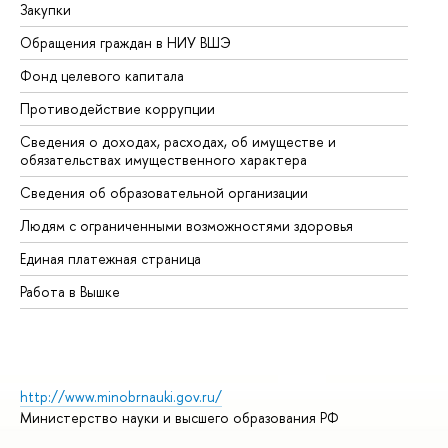
Закупки
Пр
Обращения граждан в НИУ ВШЭ
Ас
Фонд целевого капитала
До
Противодействие коррупции
Це
Сведения о доходах, расходах, об имуществе и
Би
обязательствах имущественного характера
Об
Сведения об образовательной организации
Об
Людям с ограниченными возможностями здоровья
Единая платежная страница
Работа в Вышке
http://www.minobrnauki.gov.ru/
Министерство науки и высшего образования РФ