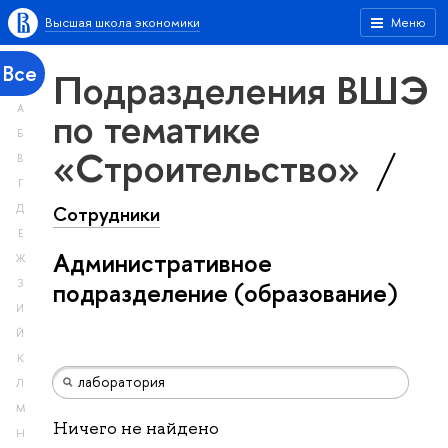
Высшая школа экономики
Меню
Все
Подразделения ВШЭ
А
по тематике
Б
«Строительство»
В
Г
Сотрудники
Д
Е
Административное
Ж
З
подразделение (образование)
И
Й
К
Л
М
Ничего не найдено
Н