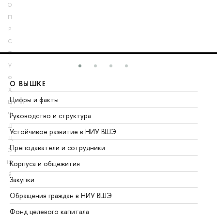
О
П
Р
С
Т
У
Ф
О ВЫШКЕ
О
Х
Цифры и факты
Ли
Ц
Ч
Руководство и структура
До
Ш
Устойчивое развитие в НИУ ВШЭ
Ол
Щ
Преподаватели и сотрудники
Пр
Э
Ю
Корпуса и общежития
Вы
Я
Закупки
Пр
Обращения граждан в НИУ ВШЭ
Ас
Фонд целевого капитала
До