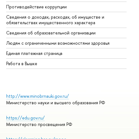
Противодействие коррупции
Це
Сведения о доходах, расходах, об имуществе и
Би
обязательствах имущественного характера
Об
Сведения об образовательной организации
Об
Людям с ограниченными возможностями здоровья
Единая платежная страница
Работа в Вышке
http://www.minobrnauki.gov.ru/
Министерство науки и высшего образования РФ
https://edu.gov.ru/
Министерство просвещения РФ