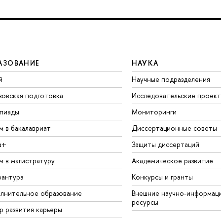
АЗОВАНИЕ
НАУКА
й
Научные подразделения
зовская подготовка
Исследовательские проек
пиады
Мониторинги
м в бакалавриат
Диссертационные советы
а+
Защиты диссертаций
м в магистратуру
Академическое развитие
рантура
Конкурсы и гранты
лнительное образование
Внешние научно-информац
ресурсы
р развития карьеры