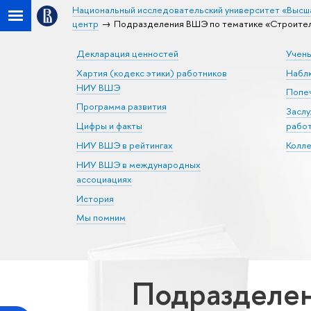
Национальный исследовательский университет «Высш
центр
Подразделения ВШЭ по тематике «Строите
Декларация ценностей
Учен
Хартия (кодекс этики) работников
Набл
НИУ ВШЭ
Попеч
Программа развития
Засл
Цифры и факты
рабо
НИУ ВШЭ в рейтингах
Колл
НИУ ВШЭ в международных
ассоциациях
История
Мы помним
Подразделен