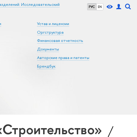
азделений: Исследовательский
РУС
EN
и
Устав и лицензии
Оргструктура
Финансовая отчетность
Документы
Авторские права и патенты
Брендбук
«Строительство»