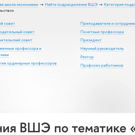
ая школа экономики»
Найти подразделение ВШЭ
Категория подр
льство»
ый совет
Преподаватели и сотрудник
юдательный совет
Почетные профессора
ительский совет
Президент
уженные профессора и
Научный руководитель
тники
Ректор
егия ординарных профессоров
Профсоюз работников
ия ВШЭ по тематике 