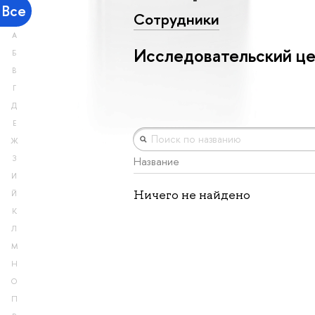
Все
Сотрудники
А
Исследовательский ц
Б
В
Г
Д
Е
Ж
З
Название
И
Ничего не найдено
Й
К
Л
М
Н
О
П